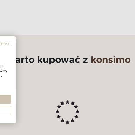
tności
Warto kupować z
konsimo
 i
 Aby
rz