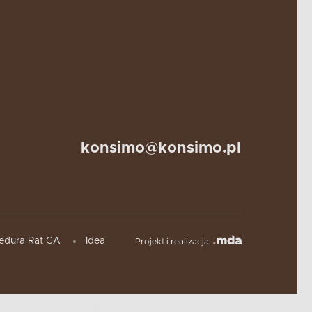
konsimo@konsimo.pl
edura Rat CA
Idea
Projekt i realizacja: