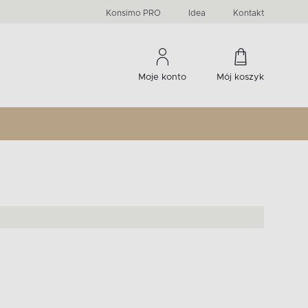
PRIMA
KIDS
Komody, szafki RTV, witryny...
-33 %
irany
Liczba produktów:
Liczba produktów:
274
60
Konsimo PRO
Idea
Kontakt
Moje konto
Mój koszyk