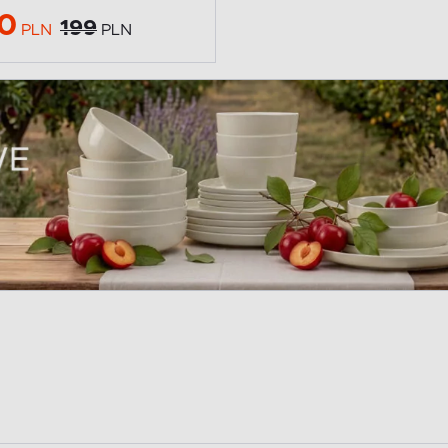
0
199
PLN
PLN