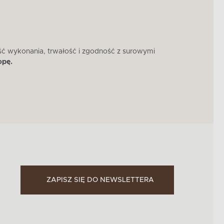
ść wykonania, trwałość i zgodność z surowymi
W 
opę.
ZAPISZ SIĘ DO NEWSLETTERA