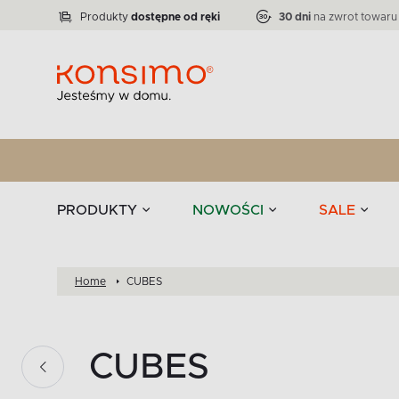
Lampy
Kolekcja narożników RATLO -39 %
VICTO
ELEGANT
Zastawy stołowe 
Liczba produktów:
Liczba produktów:
71
864
Produkty
dostępne od ręki
30 dni
na zwrot towaru
stołowe
Tekstylia
PRODUKTY
NOWOŚCI
SALE
Home
CUBES
CUBES