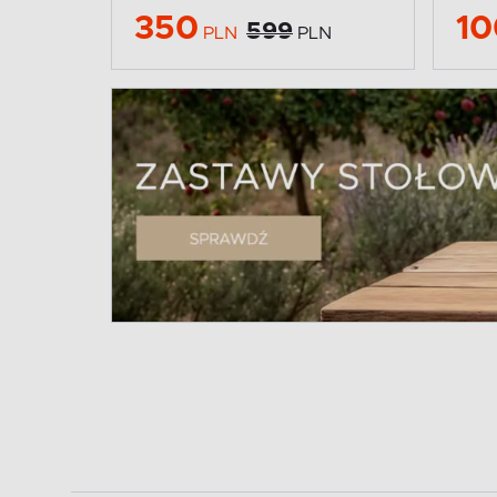
350
10
599
PLN
PLN