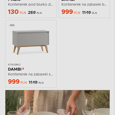
Kontenerek pod biurko zielony
Kontenerek na zabawki biały
130
999
259
1149
PLN
PLN
PLN
PLN
-13%
KONSIMO
DAMBI
Kontenerek na zabawki szary
999
1149
PLN
PLN