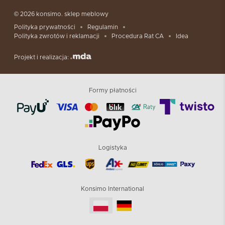
© 2026 konsimo. sklep meblowy
Polityka prywatności
Regulamin
Polityka zwrotów i reklamacji
Procedura Rat CA
Idea
Projekt i realizacja:
Formy płatności
Logistyka
Konsimo International