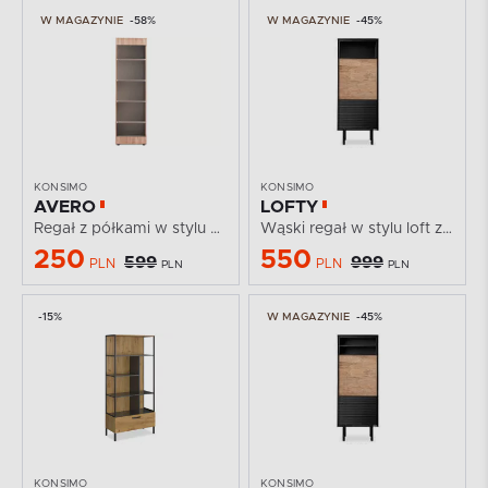
W MAGAZYNIE
-58%
W MAGAZYNIE
-45%
KONSIMO
KONSIMO
AVERO
LOFTY
Regał z półkami w stylu skandynawskim 55 cm dąb...
Wąski regał w stylu loft z ryflowaniem
250
550
599
999
PLN
PLN
PLN
PLN
-15%
W MAGAZYNIE
-45%
KONSIMO
KONSIMO