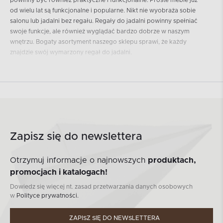
od wielu lat są funkcjonalne i popularne. Nikt nie wyobraża sobie
salonu lub jadalni bez regału. Regały do jadalni powinny spełniać
swoje funkcje, ale również wyglądać bardzo dobrze w naszym
wnętrzu. Bogaty asortyment naszego sklepu sprawi, że każdy
znajdzie swój wymarzony regał do jadalni.
Regały z półkami do jadalni
i kuchni – nasza oferta
Nie zawsze rozmiar kuchni będzie pozwalał nam na stworzenie
odpowiednich warunków do spożywania posiłków. W tym celu
wymyślono jadalnię, która jest idealnym miejscem do wspólnych
Zapisz się do newslettera
biesiad i rodzinnych obiadów. Stół i krzesła to najważniejsze
meble w tym pomieszczeniu, lecz nie możemy zapominać o
Otrzymuj informacje o najnowszych
produktach,
równie ważnym regale z półkami do jadalni i kuchni. Nasza oferta
to szeroki wybór mebli do jadalni. Posiadamy klasyczne regały z
promocjach i katalogach!
półkami, ale także witryny kuchenne, które idealnie nadadzą się
Dowiedz się więcej nt. zasad przetwarzania danych osobowych
przechowywania zastawy stołowej. Wiemy, jak ważny jest design
w
Polityce prywatności.
w mieszkaniu, dlatego nasze meble tworzymy w wielu stylach. Bez
większego problemu znajdą Państwo meble w stylu
ZAPISZ SIĘ DO NEWSLETTERA
skandynawskim, rustykalnym czy klasycznym w naszym