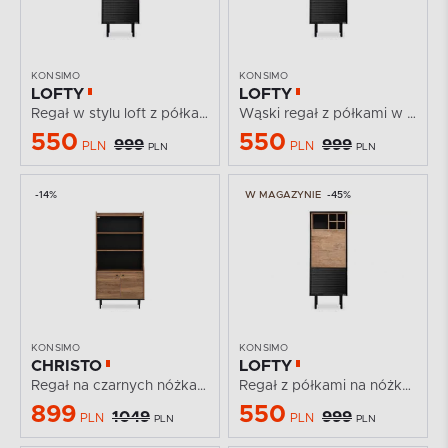
KONSIMO
KONSIMO
LOFTY
LOFTY
Regał w stylu loft z półkami
Wąski regał z półkami w stylu loft
550
550
999
999
PLN
PLN
PLN
PLN
-14%
W MAGAZYNIE
-45%
KONSIMO
KONSIMO
CHRISTO
LOFTY
Regał na czarnych nóżkach loft
Regał z półkami na nóżkach
899
550
1049
999
PLN
PLN
PLN
PLN