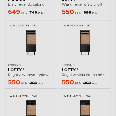
Biały regał do salonu
Wąski regał w stylu loft
649
550
749
999
PLN
PLN
PLN
PLN
W MAGAZYNIE
-45%
W MAGAZYNIE
-45%
KONSIMO
KONSIMO
LOFTY
LOFTY
Regał z czarnym ryflowaniem
Regał w stylu loft na nóżkach
550
550
999
999
PLN
PLN
PLN
PLN
W MAGAZYNIE
-45%
W MAGAZYNIE
-45%