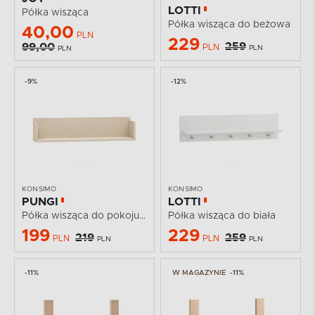
LOTTI
Półka wisząca
Półka wisząca do beżowa
40,00
PLN
229
259
99,00
PLN
PLN
PLN
-9%
-12%
KONSIMO
KONSIMO
PUNGI
LOTTI
Półka wisząca do pokoju dziecięcego beżowy
Półka wisząca do biała
199
229
219
259
PLN
PLN
PLN
PLN
-11%
W MAGAZYNIE
-11%