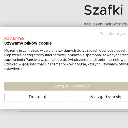
Szafki 
W naszym sklepie mebl
jest niezwykle ważna, 
Polityka prywa
bezpieczna dla naszyc
Używamy plików cookie
jak również pojedyncz
Możemy je zamieścić w celu analizy danych dotyczących odwiedzających,
rodziny. Nasze kolekcj
ulepszenia naszej strony internetowej, pokazania spersonalizowanych treści
zapewnienia Państwu wspaniałego doświadczenia na stronie internetowej.
jednak, że to dziecko 
uzyskać więcej informacji na temat plików cookie, których używamy, otwó
wspólnie pokój, ale nie
ustawienia.
Jakie sz
Akceptuj wszystko
Wybór idealnych mebli j
Dostosuj
Nie zgadzam się
jest, aby rozważyć wiek
wyboru. Niektóre popul
meblościanki i gotowe 
utrzymywania pokoju dz