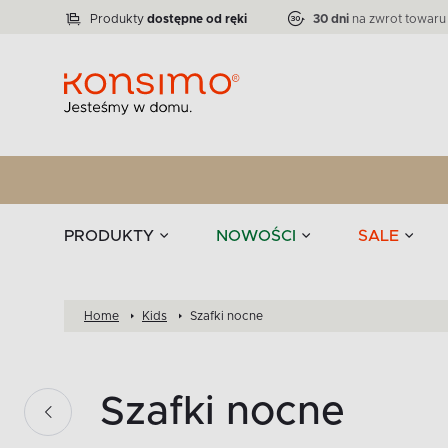
Lampy
Kolekcja narożników RATLO -39 %
VICTO
ELEGANT
Zastawy stołowe 
Liczba produktów:
Liczba produktów:
71
864
Produkty
dostępne od ręki
30 dni
na zwrot towaru
stołowe
Tekstylia
PRODUKTY
NOWOŚCI
SALE
Home
Kids
Szafki nocne
Szafki nocne