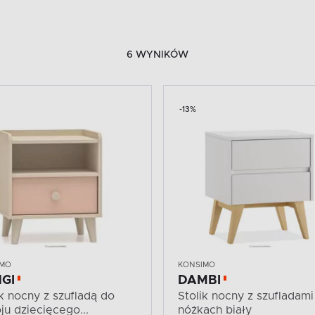
6 WYNIKÓW
-13%
IMO
KONSIMO
GI
DAMBI
ik nocny z szufladą do
Stolik nocny z szufladami
ju dziecięcego...
nóżkach biały