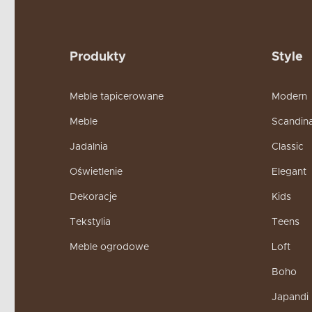
nocy. Szafki nocne dla
dzięki którym będziem
zamkniętą półeczką je
sypialni dziecka zorga
Produkty
Style
Praktycz
Meble tapicerowane
Modern
porząd
Meble
Scandin
Jadalnia
Classic
Praktyczne szafki dla 
Oświetlenie
Elegant
sprzątaniem swojego p
dziecięce to idealne 
Dekoracje
Kids
może nie być chętne d
Tekstylia
Teens
ofercie naszego sklepu
Meble ogrodowe
Loft
Szafki 
Boho
przech
Japandi