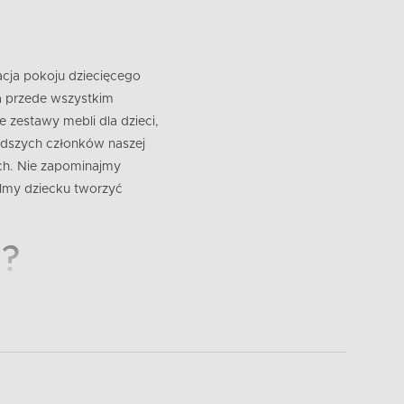
acja pokoju dziecięcego
 a przede wszystkim
zestawy mebli dla dzieci,
odszych członków naszej
ach. Nie zapominajmy
ólmy dziecku tworzyć
ć?
szafki dla dziecka, ważne
w szafek dla dzieci do
 regały, czy całe
chowywania zabawek i
zych dzieci, które