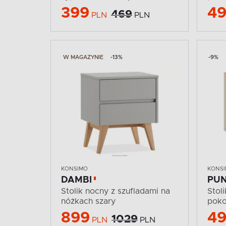
399
4
469
PLN
PLN
W MAGAZYNIE
-13%
-9%
KONSIMO
KONS
DAMBI
PUN
Stolik nocny z szufladami na
Stol
nóżkach szary
poko
899
4
1029
PLN
PLN