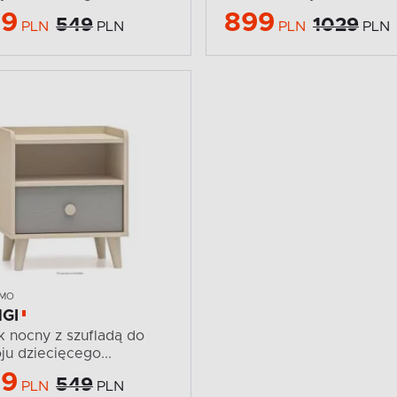
99
899
549
1029
PLN
PLN
PLN
PLN
IMO
GI
ik nocny z szufladą do
ju dziecięcego...
99
549
PLN
PLN