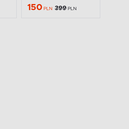
150
399
PLN
PLN