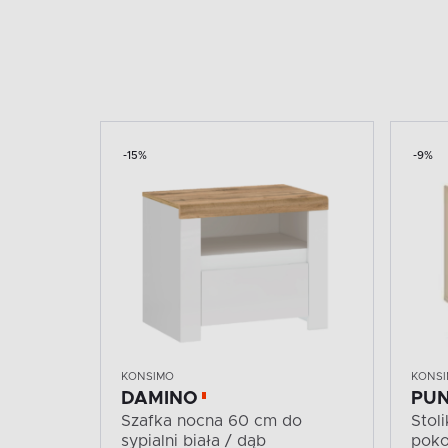
-15%
-9%
KONSIMO
KONS
DAMINO
PUN
Szafka nocna 60 cm do
Stol
sypialni biała / dąb
poko