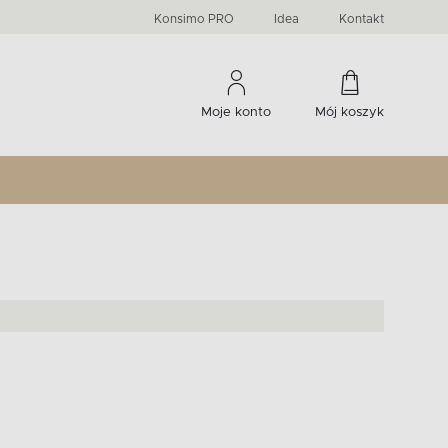
PRIMA
KIDS
Komody, szafki RTV, witryny...
-33 %
irany
Liczba produktów:
Liczba produktów:
274
60
Konsimo PRO
Idea
Kontakt
Moje konto
Mój koszyk