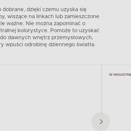
o dobrane, dzięki czemu uzyska się
py, wiszące na linkach lub zamieszczone
ykle ważne. Nie można zapominać o
ralnej kolorystyce. Pomoże to uzyskać
nie do dawnych wnętrz przemysłowych,
ry wpuści odrobinę dziennego światła.
W MAGAZYNI