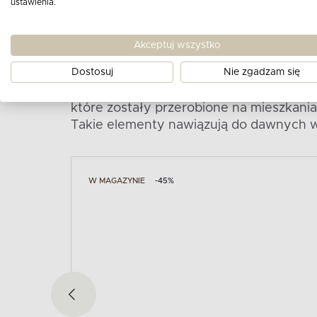
ustawienia.
Aby urządzić salon w stylu loft ważne 
optycznie większą przestrzeń. Takie det
Akceptuj wszystko
na belkach żyrandole, ściany działowe,
Dostosuj
Nie zgadzam się
meblach wypoczynkowych. Sofa powinna 
pokój w stylu vintage
. W końcu aranżac
które zostały przerobione na mieszkani
Takie elementy nawiązują do dawnych 
W MAGAZYNIE
-45%