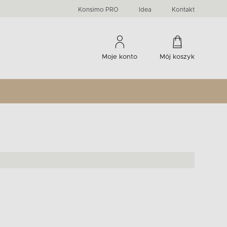
PRIMA
KIDS
Komody, szafki RTV, witryny...
-33 %
irany
Liczba produktów:
Liczba produktów:
274
60
Konsimo PRO
Idea
Kontakt
Moje konto
Mój koszyk