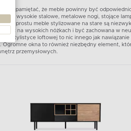
jest aby pamiętać, że meble powinny być odpowiedni
ale jak wysokie stalowe, metalowe nogi, stojące lam
 czy po prostu meble stylizowane na stare są niezw
stać na wysokich nóżkach i być zachowana w neut
je w stylistyce loftowej to nic innego jak nawiąza
a. Ogromne okna to również niezbędny element, któ
wnętrz przemysłowych.