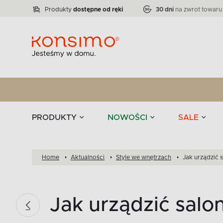
Lampy
Kolekcja narożników RATLO -39 %
VICTO
ELEGANT
Zastawy stołowe 
Liczba produktów:
Liczba produktów:
71
864
Produkty
dostępne od ręki
30 dni
na zwrot towaru
stołowe
Tekstylia
PRODUKTY
NOWOŚCI
SALE
Home
Aktualności
Style we wnętrzach
Jak urządzić 
Jak urządzić salo