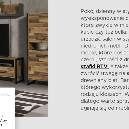
Pokój dzienny w st
wyeksponowanie ce
które zwykle w mies
kable czy też belk
urządzić salon w st
niedrogich mebli. D
meble, które posia
czerni, szarości z
szafki RTV
, a takż
zwrócić uwagę na
drewniany blat. Bar
którego wykorzystu
rodzaju kloszach. 
tności
dlatego warto spra
uginają się od mebl
 i
 Aby
rz