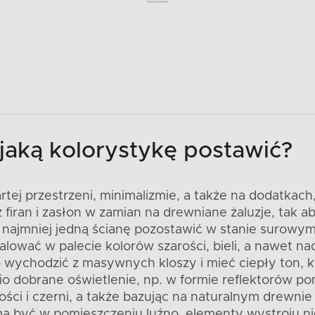
a jaką kolorystykę postawić?
artej przestrzeni, minimalizmie, a także na dodatka
iran i zasłon w zamian na drewniane żaluzje, tak ab
najmniej jedną ścianę pozostawić w stanie surowym l
lować w palecie kolorów szarości, bieli, a nawet n
 wychodzić z masywnych kloszy i mieć ciepły ton, kt
o dobrane oświetlenie, np. w formie reflektorów p
ci i czerni, a także bazując na naturalnym drewnie i
a być w pomieszczeniu luźno, elementy wystroju nie