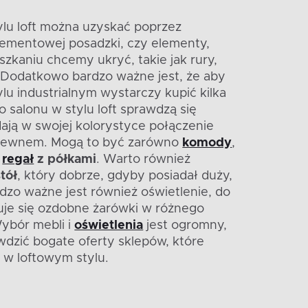
ylu loft można uzyskać poprzez
mentowej posadzki, czy elementy,
zkaniu chcemy ukryć, takie jak rury,
i. Dodatkowo bardzo ważne jest, że aby
ylu industrialnym wystarczy kupić kilka
o salonu w stylu loft sprawdzą się
dają w swojej kolorystyce połączenie
 drewnem. Mogą to być zarówno
komody
,
e
regał
z półkami
. Warto również
stół
, który dobrze, gdyby posiadał duży,
dzo ważne jest również oświetlenie, do
je się ozdobne żarówki w różnego
Wybór mebli i
oświetlenia
jest ogromny,
wdzić bogate oferty sklepów, które
i w loftowym stylu.