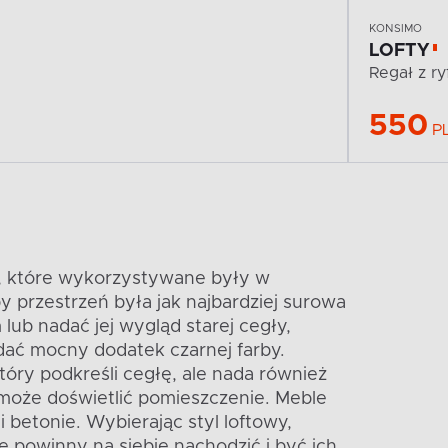
KONSIMO
LOFTY
Regał z ry
550
P
ch, które wykorzystywane były w
y przestrzeń była jak najbardziej surowa
ub nadać jej wygląd starej cegły,
adać mocny dodatek czarnej farby.
óry podkreśli cegłę, ale nada również
omoże doświetlić pomieszczenie. Meble
 betonie. Wybierając styl loftowy,
 powinny na siebie nachodzić i być ich