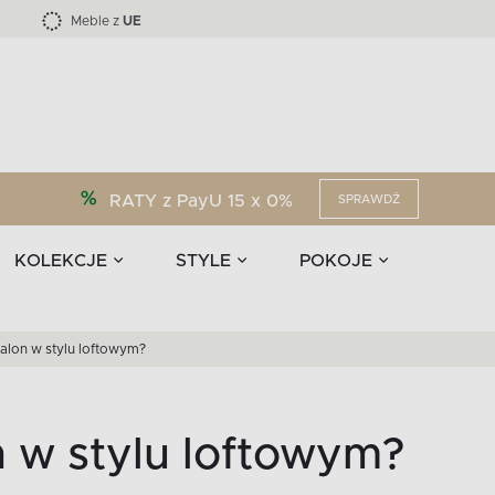
Kolekcja mebli LOFTY -45 %
i akcesoria
EPIRI
TEENS
Krzesła do jadalni
Zasłony
F
Liczba produktów:
Liczba produktów:
40
173
Meble z
UE
RATY z PayU 15 x 0%
SPRAWDŹ
KOLEKCJE
STYLE
POKOJE
salon w stylu loftowym?
n w stylu loftowym?