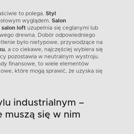
aściwie to polega.
Styl
emysłowym wyglądem.
Salon
salon loft
uzupełnia się ceglanymi lub
urowego drewna. Dobór odpowiedniego
etlenie było nietypowe, przywodzące na
ku
, a co ciekawe, najczęściej wybiera się
ięcy pozostawia w neutralnym wystroju.
ady finansowe, to wiele elementów
we, które mogą sprawić, że uzyska się
ylu industrialnym –
e muszą się w nim