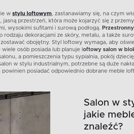
nie w
stylu loftowym
, zastanawiamy się, na czym wł
ą, jasną przestrzeń, która może kojarzyć się z prz
i, wysokimi sufitami i surową podłogą.
Przestronny 
o rodzaju dekoracjami ze skóry, metalu, a także s
n zostawać obojętny. Styl loftowy wymaga, aby oświ
wiele osób posiada lub planuje l
oftowy salon w blo
 salonu, a pomieszczenia typu sypialnia, pokój dziec
alon w stylu industrialnym, potrzebne są duże nakł
owinien posiadać odpowiednio dobrane meble lofto
Salon w st
jakie mebl
znaleźć?