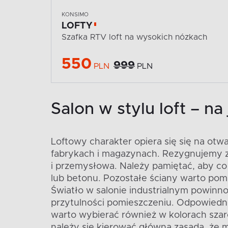
KONSIMO
LOFTY
Szafka RTV loft na wysokich nózkach
550
999
PLN
PLN
Salon w stylu loft – n
Loftowy charakter opiera się się na otw
fabrykach i magazynach. Rezygnujemy z f
i przemysłowa. Należy pamiętać, aby co 
lub betonu. Pozostałe ściany warto poma
Światło w salonie industrialnym powinno
przytulności pomieszczeniu. Odpowiedni
warto wybierać również w kolorach szaroś
należy się kierować główną zasadą, że m