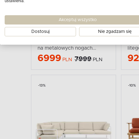
ustawienia.
Akceptuj wszystko
KONSIMO
KONS
Dostosuj
Nie zgadzam się
RAMBE
AT
Duży narożnik ogrodowy loft
Naro
na metalowych nogach...
lite
6999
9
7999
PLN
PLN
-13%
-10%