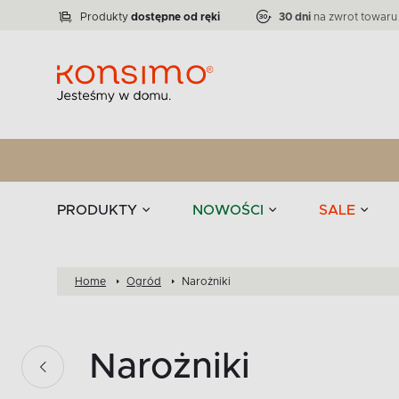
Lampy
Kolekcja narożników RATLO -39 %
VICTO
ELEGANT
Zastawy stołowe 
Liczba produktów:
Liczba produktów:
71
864
Produkty
dostępne od ręki
30 dni
na zwrot towaru
stołowe
Tekstylia
PRODUKTY
NOWOŚCI
SALE
Home
Ogród
Narożniki
Narożniki