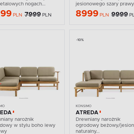
etalowych nogach...
jesionowego szary prawy
999
8999
7999
9999
PLN
PLN
PLN
P
-10%
IMO
KONSIMO
REDA
ATREDA
niany narożnik
Drewniany narożnik
dowy w stylu boho lewy
ogrodowy beżowy/jesion
owy
naturalny...