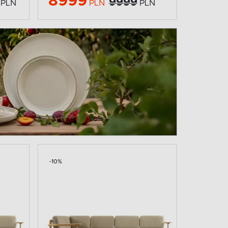
8999
9999
PLN
PLN
PLN
-10%