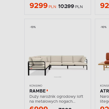
9299
9
10299
PLN
PLN
-13%
-10%
KONSIMO
KONS
RAMBE
AT
Duży narożnik ogrodowy loft
Naro
na metalowych nogach...
lite