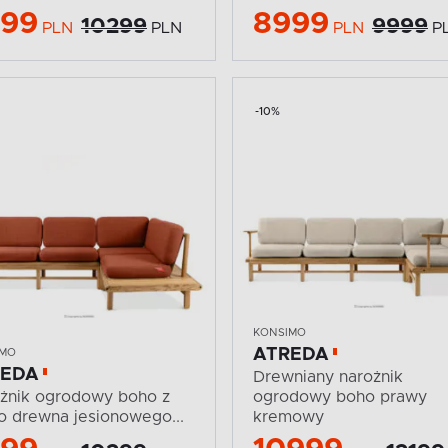
299
8999
10299
9999
PLN
PLN
PLN
P
-10%
KONSIMO
ATREDA
IMO
REDA
Drewniany narożnik
żnik ogrodowy boho z
ogrodowy boho prawy
go drewna jesionowego...
kremowy