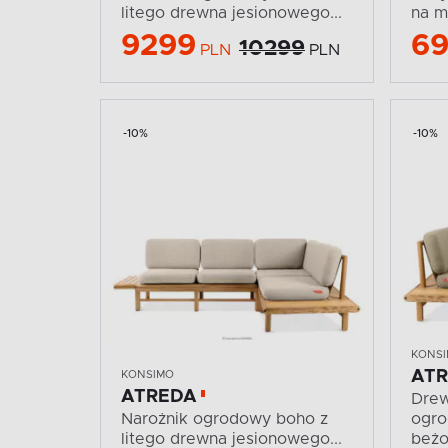
litego drewna jesionowego...
na m
9299
6
10299
PLN
PLN
-10%
-10%
KONS
AT
KONSIMO
ATREDA
Drew
Narożnik ogrodowy boho z
ogro
litego drewna jesionowego...
beż