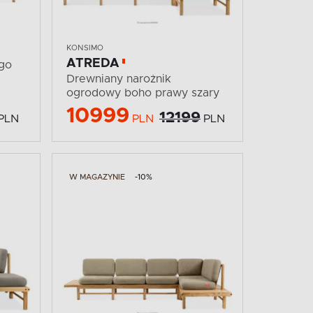
KONSIMO
ATREDA
ego
Drewniany narożnik
ogrodowy boho prawy szary
10999
12199
PLN
PLN
PLN
W MAGAZYNIE
-10%