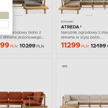
IMO
KONSIMO
REDA
ATREDA
żnik ogrodowy boho z
Narożnik ogrodowy z lit
go drewna jesionowego...
drewna w stylu boho...
299
11299
10299
12499
PLN
PLN
PLN
-10%