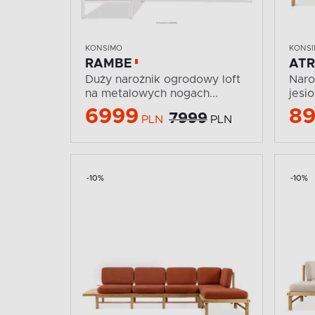
KONSIMO
KONS
RAMBE
AT
Duży narożnik ogrodowy loft
Naro
na metalowych nogach...
jesi
6999
8
7999
PLN
PLN
-10%
-10%