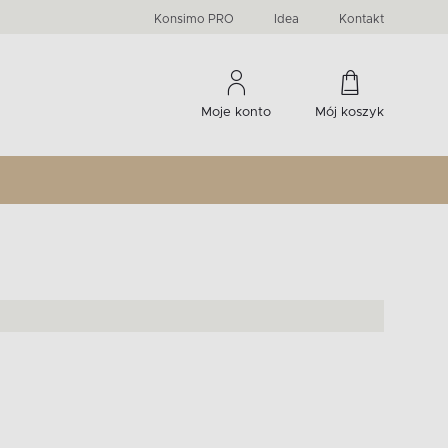
PRIMA
KIDS
Komody, szafki RTV, witryny...
-33 %
irany
Liczba produktów:
Liczba produktów:
274
60
Konsimo PRO
Idea
Kontakt
Moje konto
Mój koszyk