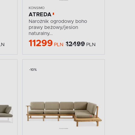
KONSIMO
ATREDA
Narożnik ogrodowy boho
prawy beżowy/jesion
naturalny...
11299
12499
LN
PLN
PLN
-10%