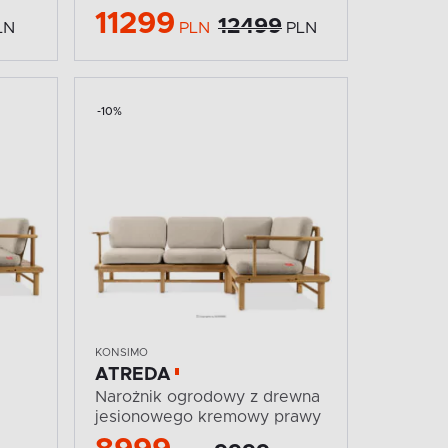
11299
12499
LN
PLN
PLN
-10%
KONSIMO
ATREDA
Narożnik ogrodowy z drewna
jesionowego kremowy prawy