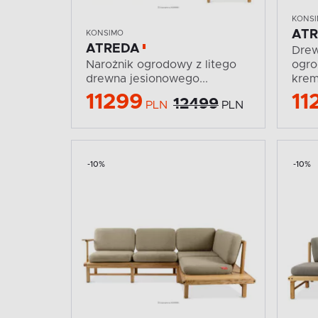
KONS
AT
KONSIMO
ATREDA
Drew
Narożnik ogrodowy z litego
ogro
drewna jesionowego...
kre
11299
11
12499
PLN
PLN
-10%
-10%