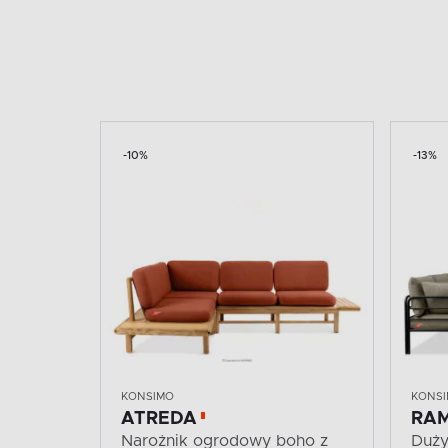
-10%
-13%
KONSIMO
KONS
ATREDA
RA
Narożnik ogrodowy boho z
Duży