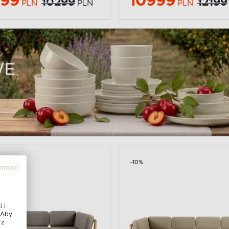
299
10999
10299
12199
PLN
PLN
PLN
-10%
tności
 i
 Aby
rz