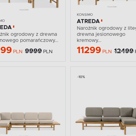
KONSIMO
ATREDA
IMO
REDA
Narożnik ogrodowy z lit
żnik ogrodowy z drewna
drewna jesionowego
onowego pomarańczowy...
kremowy...
999
11299
9999
12499
PLN
PLN
PLN
-10%