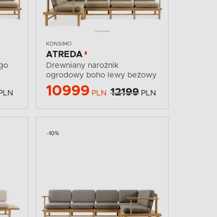
KONSIMO
ATREDA
ego
Drewniany narożnik
ogrodowy boho lewy beżowy
10999
12199
PLN
PLN
PLN
-10%