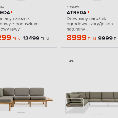
IMO
KONSIMO
REDA
ATREDA
niany narożnik
Drewniany narożnik
dowy z poduszkami
ogrodowy szary/jesion
mowy lewy
naturalny...
299
8999
12499
9999
PLN
PLN
PLN
P
-13%