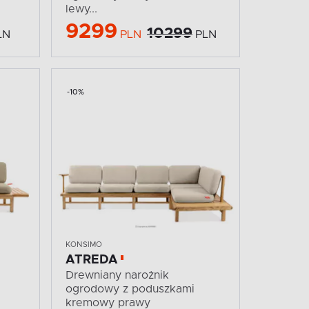
lewy...
9299
10299
LN
PLN
PLN
-10%
KONSIMO
ATREDA
Drewniany narożnik
ogrodowy z poduszkami
kremowy prawy