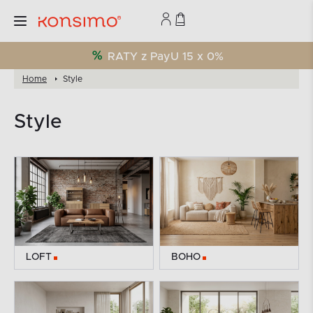
RATY z PayU 15 x 0%
Home
Style
Style
LOFT
BOHO