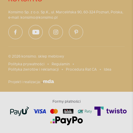
Konsimo Sp. z o.o. Sp.K., ul. Marcelińska 90, 60-324 Poznań, Polska,
e-mail: konsimo@konsimo.pl
© 2026 konsimo. sklep meblowy
Polityka prywatności
Regulamin
Polityka zwrotów i reklamacji
Procedura Rat CA
Idea
Projekt i realizacja:
Formy płatności