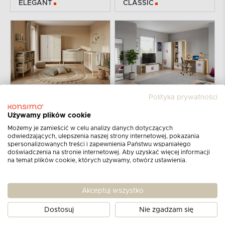
ELEGANT
CLASSIC
KIDS
TEENS
Polityka prywatności
Używamy plików cookie
Możemy je zamieścić w celu analizy danych dotyczących
odwiedzających, ulepszenia naszej strony internetowej, pokazania
spersonalizowanych treści i zapewnienia Państwu wspaniałego
doświadczenia na stronie internetowej. Aby uzyskać więcej informacji
na temat plików cookie, których używamy, otwórz ustawienia.
Zapisz się do newslettera
Otrzymuj informacje o najnowszych
produktach,
Akceptuj wszystko
promocjach i katalogach!
Dostosuj
Nie zgadzam się
Dowiedz się więcej nt. zasad przetwarzania danych osobowych
w
Polityce prywatności.