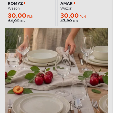
ROMYZ
AMAR
Wazon
Wazon
30,00
30,00
PLN
PLN
44,90
47,90
PLN
PLN