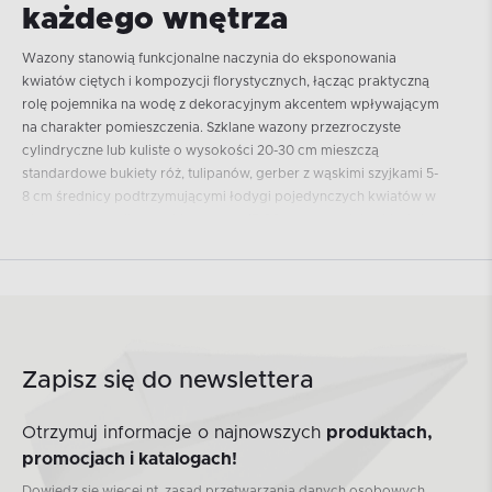
każdego wnętrza
Wazony stanowią funkcjonalne naczynia do eksponowania
kwiatów ciętych i kompozycji florystycznych, łącząc praktyczną
rolę pojemnika na wodę z dekoracyjnym akcentem wpływającym
na charakter pomieszczenia. Szklane wazony przezroczyste
cylindryczne lub kuliste o wysokości 20-30 cm mieszczą
standardowe bukiety róż, tulipanów, gerber z wąskimi szyjkami 5-
8 cm średnicy podtrzymującymi łodygi pojedynczych kwiatów w
pionowej pozycji, szerokie otwarte 15-20 cm pozwalają układać
rozbudowane kompozycje z gałązkami, suszonymi trawami,
kwiatami sezonowymi. Ceramiczne wazony matowe w
stonowanych beżach, szarościach, bielach maskują wodę
nieprzezroczystymi ściankami eliminując widoczność zabrudzonej
po kilku dniach cieczy z rozpadającymi się liśćmi, grubość ścianek
3-5 mm zapewnia stabilność zapobiegając przewracaniu się pod
Zapisz się do newslettera
ciężarem rozłożystych bukietów. Kolorowe szkło barwione w
masie w różach, fioletach, zieleniach, czerwieniach dodaje
intensywności wizualnej bez konieczności wypełniania kwiatami,
Otrzymuj informacje o najnowszych
produktach,
gdzie pusty wazon pełni rolę samodzielnej rzeźby kolorystycznej.
promocjach i katalogach!
Wazony niskie 10-15 cm płaskie szerokie do kompozycji
Dowiedz się więcej nt. zasad przetwarzania danych osobowych