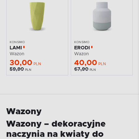
KONSIMO
KONSIMO
LAMI
ERODI
Wazon
Wazon
30,00
40,00
PLN
PLN
59,90
67,90
PLN
PLN
Wazony
Wazony – dekoracyjne
naczynia na kwiaty do