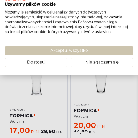
Używamy plików cookie
Możemy je zamieścić w celu analizy danych dotyczących
KONSIMO
KONSIMO
odwiedzających, ulepszenia naszej strony internetowej, pokazania
ERODI
SEWA
spersonalizowanych treści i zapewnienia Państwu wspaniałego
doświadczenia na stronie internetowej. Aby uzyskać więcej informacji
Wazon
Wazon
na temat plików cookie, których używamy, otwórz ustawienia.
40,00
40,00
PLN
PLN
67,90
79,90
PLN
PLN
Akceptuj wszystko
W MAGAZYNIE
-57%
W MAGAZYNIE
-55%
Dostosuj
Nie zgadzam się
KONSIMO
FORMICA
KONSIMO
FORMICA
Wazon
Wazon
20,00
PLN
17,00
39,90
44,90
PLN
PLN
PLN