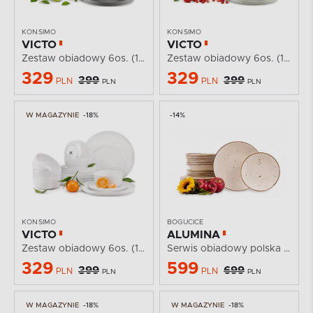
KONSIMO
KONSIMO
VICTO
VICTO
Zestaw obiadowy 6os. (18 el.) szary
Zestaw obiadowy 6os. (18 el.) beżowy/zielony/szary...
329
329
399
399
PLN
PLN
PLN
PLN
W MAGAZYNIE
-18%
-14%
KONSIMO
BOGUCICE
VICTO
ALUMINA
Zestaw obiadowy 6os. (18 el.) biały
Serwis obiadowy polska porcelana Cottage Cream dla 6...
329
599
399
699
PLN
PLN
PLN
PLN
W MAGAZYNIE
-18%
W MAGAZYNIE
-18%