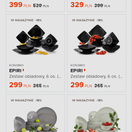
399
329
539
399
PLN
PLN
PLN
PLN
W MAGAZYNIE
-18%
W MAGAZYNIE
-18%
KONSIMO
KONSIMO
EPIRI
EPIRI
Zestaw obiadowy, 6 os. (18el) czarny matowy
Zestaw obiadowy, 6 os. (18el)
299
299
365
365
PLN
PLN
PLN
PLN
W MAGAZYNIE
-18%
W MAGAZYNIE
-18%