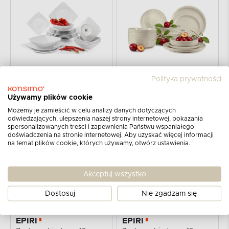
KONSIMO
KONSIMO
Polityka prywatności
EPIRI
VICTO
Zestaw obiadowy, 6 os. (18el)
Zestaw obiadowy beżowy połysk 6os. (18 el.)
Używamy plików cookie
299
329
365
399
PLN
PLN
PLN
PLN
Możemy je zamieścić w celu analizy danych dotyczących
odwiedzających, ulepszenia naszej strony internetowej, pokazania
spersonalizowanych treści i zapewnienia Państwu wspaniałego
W MAGAZYNIE
-21%
W MAGAZYNIE
-21%
doświadczenia na stronie internetowej. Aby uzyskać więcej informacji
na temat plików cookie, których używamy, otwórz ustawienia.
Akceptuj wszystko
Dostosuj
Nie zgadzam się
KONSIMO
KONSIMO
EPIRI
EPIRI