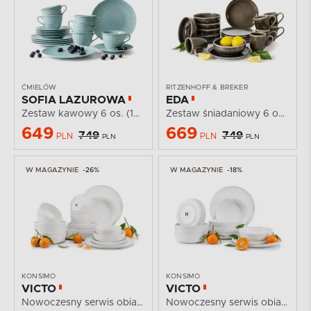
ĆMIELÓW
RITZENHOFF & BREKER
SOFIA LAZUROWA
EDA
Zestaw kawowy 6 os. (18 el.) z porcelany morski...
Zestaw śniadaniowy 6 os. (18 el.) z ceramiki w stylu...
649
669
749
749
PLN
PLN
PLN
PLN
W MAGAZYNIE
-26%
W MAGAZYNIE
-18%
KONSIMO
KONSIMO
VICTO
VICTO
Nowoczesny serwis obiadowy 6 os. 24 elementy biały
Nowoczesny serwis obiadowy 6 os. biały