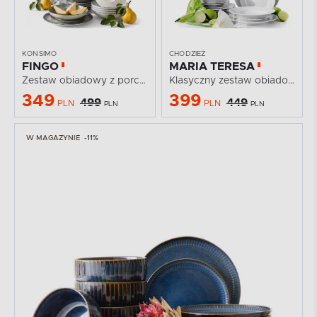
KONSIMO
CHODZIEŻ
FINGO
MARIA TERESA
Zestaw obiadowy z porcelany zieleń boho 6os. (18 el.)
Klasyczny zestaw obiadowy z porcelany 6 os. (18 el.)...
349
399
499
449
PLN
PLN
PLN
PLN
W MAGAZYNIE
-11%