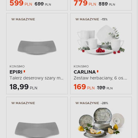
599
779
699
889
PLN
PLN
PLN
PLN
W MAGAZYNIE
W MAGAZYNIE
-15%
KONSIMO
KONSIMO
EPIRI
CARLINA
Talerz deserowy szary matowy
Zestaw herbaciany, 6 os. (12 el)
18,99
169
199
PLN
PLN
PLN
W MAGAZYNIE
W MAGAZYNIE
-28%