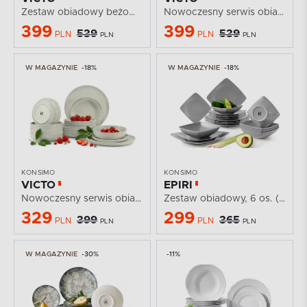
Zestaw obiadowy beżowy połysk 6os. (24 el.)
Nowoczesny serwis obiadowy 6 os. 24 elementy...
399
399
539
539
PLN
PLN
PLN
PLN
W MAGAZYNIE
-18%
W MAGAZYNIE
-18%
KONSIMO
KONSIMO
VICTO
EPIRI
Nowoczesny serwis obiadowy 6 os. beżowy/zielony/szary...
Zestaw obiadowy, 6 os. (18el) szary matowy
329
299
399
365
PLN
PLN
PLN
PLN
W MAGAZYNIE
-30%
-11%