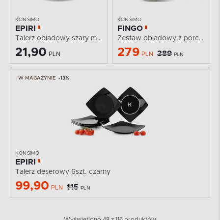
KONSIMO
KONSIMO
EPIRI
FINGO
Talerz obiadowy szary matowy
Zestaw obiadowy z porcelany zieleń boho 6os. (12 el.)
21,90
279
389
PLN
PLN
PLN
W MAGAZYNIE
-13%
KONSIMO
EPIRI
Talerz deserowy 6szt. czarny
99,90
115
PLN
PLN
Wyświetlono 48 z 116 produktów