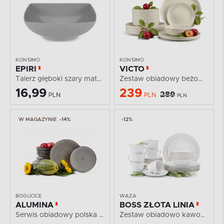
KONSIMO
KONSIMO
EPIRI
VICTO
Talerz głęboki szary matowy
Zestaw obiadowy beżowy połysk 6os. (12 el.)
16,99
239
289
PLN
PLN
PLN
W MAGAZYNIE
-14%
-12%
BOGUCICE
WAZA
ALUMINA
BOSS ZŁOTA LINIA
Serwis obiadowy polska porcelana Nostalgia Popiel dla...
Zestaw obiadowo kawowy dla 6 osób porcelana Złota...