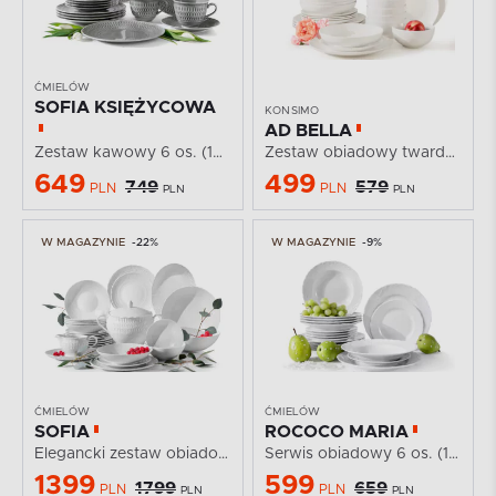
ĆMIELÓW
SOFIA KSIĘŻYCOWA
KONSIMO
AD BELLA
Zestaw kawowy 6 os. (18 el.) z porcelany szary
Zestaw obiadowy twarda porcelana 6 os. (24 el.) ecru
649
499
749
579
PLN
PLN
PLN
PLN
W MAGAZYNIE
-22%
W MAGAZYNIE
-9%
ĆMIELÓW
ĆMIELÓW
SOFIA
ROCOCO MARIA
Elegancki zestaw obiadowy z porcelany biały 6 os. (25...
Serwis obiadowy 6 os. (18 el.) z porcelany biały
1399
599
1799
659
PLN
PLN
PLN
PLN