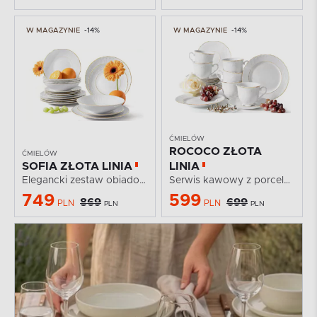
W MAGAZYNIE
-14%
W MAGAZYNIE
-14%
ĆMIELÓW
ROCOCO ZŁOTA
ĆMIELÓW
SOFIA ZŁOTA LINIA
LINIA
Elegancki zestaw obiadowy z porcelany złota linia 6...
Serwis kawowy z porcelany złota linia 6 os. (18 el.)
749
599
869
699
PLN
PLN
PLN
PLN