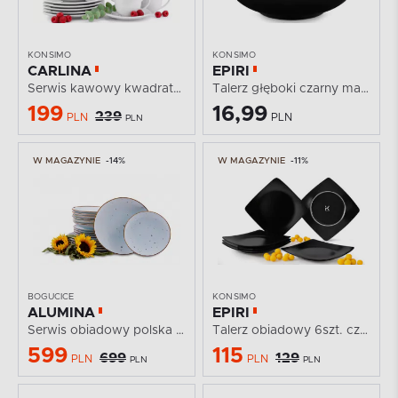
KONSIMO
KONSIMO
CARLINA
EPIRI
Serwis kawowy kwadratowy 6 os. 18 elementów biały
Talerz głęboki czarny matowy
199
16,99
239
PLN
PLN
PLN
W MAGAZYNIE
-14%
W MAGAZYNIE
-11%
BOGUCICE
KONSIMO
ALUMINA
EPIRI
Serwis obiadowy polska porcelana Cottage Sky dla 6 os.
Talerz obiadowy 6szt. czarny matowy
599
115
699
129
PLN
PLN
PLN
PLN