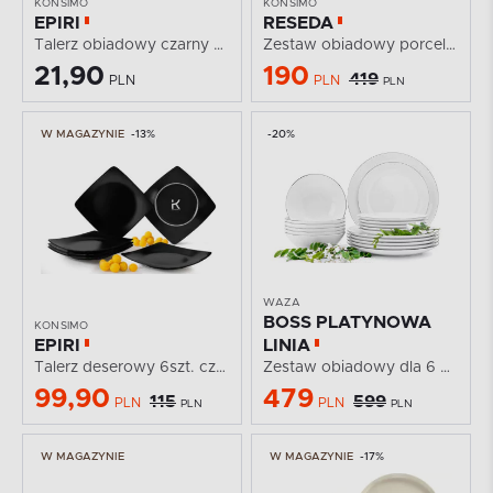
KONSIMO
KONSIMO
EPIRI
RESEDA
Talerz obiadowy czarny matowy
Zestaw obiadowy porcelanowy dla 6 osób biały
21,90
190
419
PLN
PLN
PLN
W MAGAZYNIE
-13%
-20%
WAZA
BOSS PLATYNOWA
KONSIMO
EPIRI
LINIA
Talerz deserowy 6szt. czarny matowy
Zestaw obiadowy dla 6 osób porcelana Platynowa Linia...
99,90
479
115
599
PLN
PLN
PLN
PLN
W MAGAZYNIE
W MAGAZYNIE
-17%