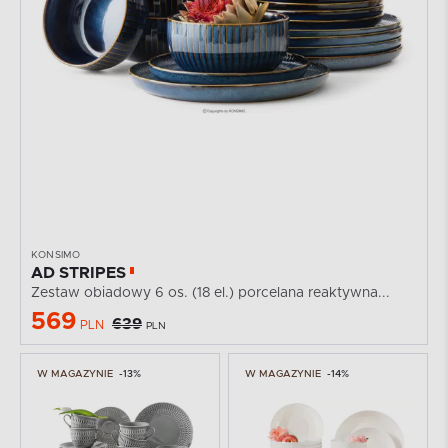
KONSIMO
AD STRIPES
Zestaw obiadowy 6 os. (18 el.) porcelana reaktywna...
569
639
PLN
PLN
W MAGAZYNIE
-13%
W MAGAZYNIE
-14%