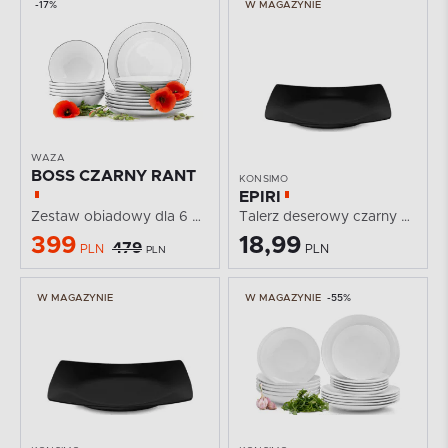
-17%
W MAGAZYNIE
WAZA
BOSS CZARNY RANT
KONSIMO
EPIRI
Zestaw obiadowy dla 6 osób porcelana Czarny Rant...
Talerz deserowy czarny matowy
399
18,99
479
PLN
PLN
PLN
W MAGAZYNIE
W MAGAZYNIE
-55%