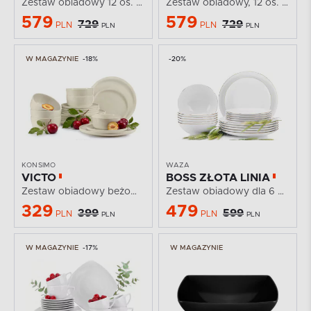
Zestaw obiadowy 12 os. (36el) czarny matowy
Zestaw obiadowy, 12 os. (36el) szary matowy
579
579
729
729
PLN
PLN
PLN
PLN
W MAGAZYNIE
-18%
-20%
KONSIMO
WAZA
VICTO
BOSS ZŁOTA LINIA
Zestaw obiadowy beżowy połysk 6os. (18 el.)
Zestaw obiadowy dla 6 osób porcelana Złota Linia...
329
479
399
599
PLN
PLN
PLN
PLN
W MAGAZYNIE
-17%
W MAGAZYNIE