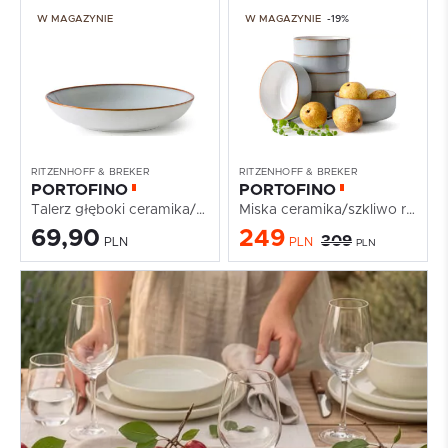
W MAGAZYNIE
W MAGAZYNIE
-19%
RITZENHOFF & BREKER
RITZENHOFF & BREKER
PORTOFINO
PORTOFINO
Talerz głęboki ceramika/szkliwo reaktywne...
Miska ceramika/szkliwo reaktywne...
69,90
249
309
PLN
PLN
PLN