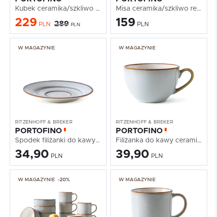
Kubek ceramika/szkliwo reaktywne...
Misa ceramika/szkliwo reaktywne szary/niebieski/biały
229
159
289
PLN
PLN
PLN
W MAGAZYNIE
W MAGAZYNIE
RITZENHOFF & BREKER
RITZENHOFF & BREKER
PORTOFINO
PORTOFINO
Spodek filiżanki do kawy ceramika/szkliwo reaktywne...
Filiżanka do kawy ceramika/szkliwo reaktywne...
34,90
39,90
PLN
PLN
W MAGAZYNIE
-20%
W MAGAZYNIE