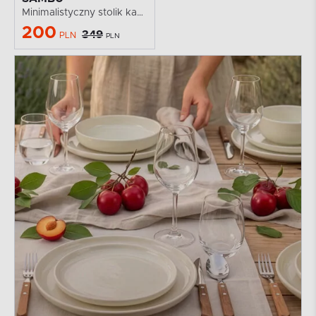
Minimalistyczny stolik kawowy wzór drewna biały
200
349
PLN
PLN