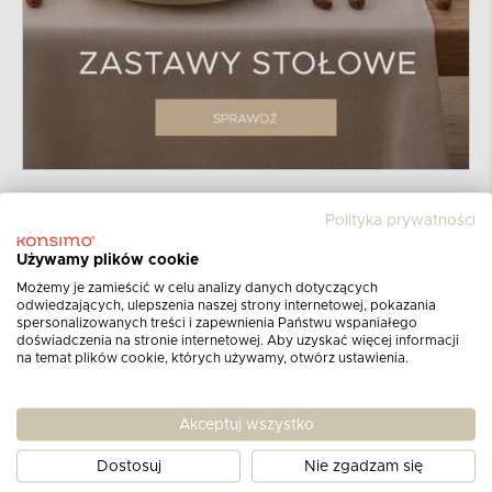
Polityka prywatności
Używamy plików cookie
Możemy je zamieścić w celu analizy danych dotyczących
odwiedzających, ulepszenia naszej strony internetowej, pokazania
spersonalizowanych treści i zapewnienia Państwu wspaniałego
doświadczenia na stronie internetowej. Aby uzyskać więcej informacji
na temat plików cookie, których używamy, otwórz ustawienia.
Zapisz się do newslettera
Akceptuj wszystko
Otrzymuj informacje o najnowszych
produktach,
promocjach i katalogach!
Dostosuj
Nie zgadzam się
Dowiedz się więcej nt. zasad przetwarzania danych osobowych