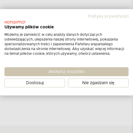
Polityka prywatności
Opinie klientów
Używamy plików cookie
dla produktu
Łyżka czerpadło
Możemy je zamieścić w celu analizy danych dotyczących
odwiedzających, ulepszenia naszej strony internetowej, pokazania
brązowy
spersonalizowanych treści i zapewnienia Państwu wspaniałego
doświadczenia na stronie internetowej. Aby uzyskać więcej informacji
na temat plików cookie, których używamy, otwórz ustawienia.
Aktualnie nie ma żadnych opinii.
Może chcesz
napisać pierwszą?
Akceptuj wszystko
Dostosuj
Nie zgadzam się
DODAJ OPINIĘ