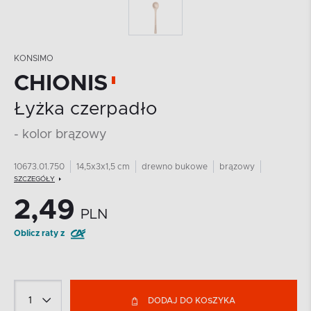
KONSIMO
CHIONIS
Łyżka czerpadło
- kolor brązowy
10673.01.750
14,5x3x1,5 cm
drewno bukowe
brązowy
SZCZEGÓŁY
2,49
PLN
Oblicz raty z
DODAJ DO KOSZYKA