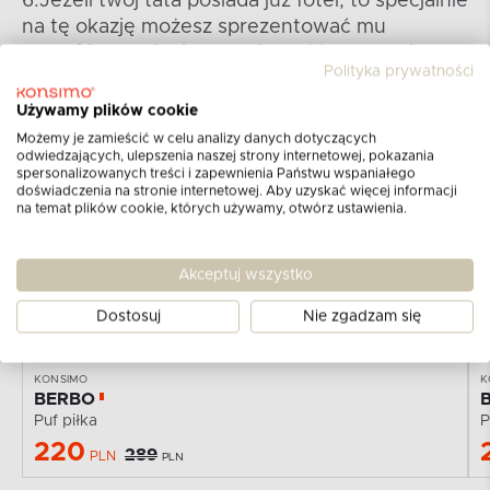
6.Jeżeli twój tata posiada już fotel, to specjalnie
na tę okazję możesz sprezentować mu
podnóżek
. Dzięki temu nie dość, że będzie
Polityka prywatności
mógł się wygodnie rozsiąść, to teraz także
wyciągnąć swobodnie nogi i rozkoszować się
Używamy plików cookie
chwilą dla siebie
Możemy je zamieścić w celu analizy danych dotyczących
odwiedzających, ulepszenia naszej strony internetowej, pokazania
spersonalizowanych treści i zapewnienia Państwu wspaniałego
doświadczenia na stronie internetowej. Aby uzyskać więcej informacji
na temat plików cookie, których używamy, otwórz ustawienia.
W MAGAZYNIE
-24%
Akceptuj wszystko
Dostosuj
Nie zgadzam się
KONSIMO
K
BERBO
Puf piłka
P
220
289
PLN
PLN