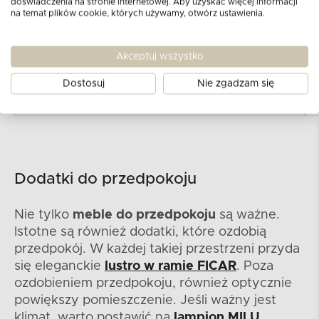
doświadczenia na stronie internetowej. Aby uzyskać więcej informacji
na temat plików cookie, których używamy, otwórz ustawienia.
KONSIMO
K
Akceptuj wszystko
CALLA
Szafka na buty 70 cm z tapicerowanym siedziskiem do...
S
Dostosuj
Nie zgadzam się
449
519
PLN
PLN
Dodatki do przedpokoju
Nie tylko
meble do przedpokoju
są ważne.
Istotne są również dodatki, które ozdobią
przedpokój. W każdej takiej przestrzeni przyda
się eleganckie
lustro w ramie FICAR
. Poza
ozdobieniem przedpokoju, również optycznie
powiększy pomieszczenie. Jeśli ważny jest
klimat, warto postawić na
lampion MILU
.