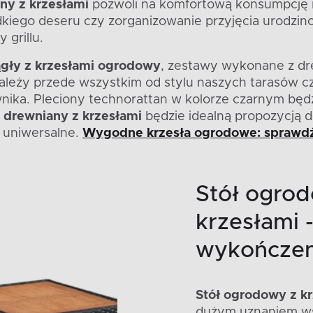
ny z krzesłami
pozwoli na komfortową konsumpcję 
kiego deseru czy zorganizowanie przyjęcia urodzi
 grillu.
ągły z krzesłami ogrodowy
, zestawy wykonane z dr
ależy przede wszystkim od stylu naszych tarasów c
nika. Pleciony technorattan w kolorze czarnym będz
 drewniany z krzesłami
będzie idealną propozycją do
 uniwersalne.
Wygodne krzesła ogrodowe: sprawdź
Stół ogrod
krzesłami
wykończen
Stół ogrodowy z k
dużym uznaniem w