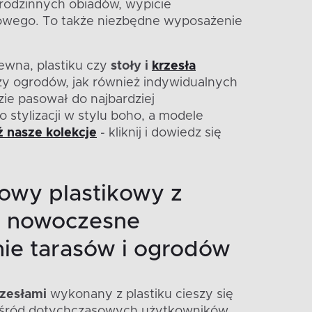
rodzinnych obiadów, wypicie
nowego. To także niezbędne wyposażenie
ewna, plastiku czy
stoły i
krzesła
zy ogrodów, jak również indywidualnych
ie pasował do najbardziej
 stylizacji w stylu boho, a modele
 nasze kolekcje
- kliknij i dowiedz się
owy plastikowy z
 - nowoczesne
ie tarasów i ogrodów
rzesłami
wykonany z plastiku cieszy się
śród dotychczasowych użytkowników.