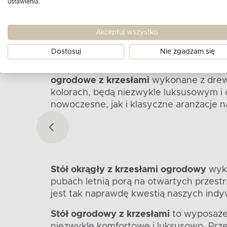
ustawienia.
Drewniane stoły ogro
Akceptuj wszystko
Stół ogrodowy drewniany z krzesłami
t
Dostosuj
Nie zgadzam się
trwałych i odpornych materiałów, pow
elementów budowlanych. Odpowiednio za
ogrodowe z krzesłami
wykonane z drew
kolorach, będą niezwykle luksusowym i
nowoczesne, jak i klasyczne aranżacje 
Stół okrągły z krzesłami ogrodowy
wyko
pubach letnią porą na otwartych przest
jest tak naprawdę kwestią naszych ind
Stół ogrodowy z krzesłami
to wyposażen
niezwykle komfortowe i luksusowo. Przeko