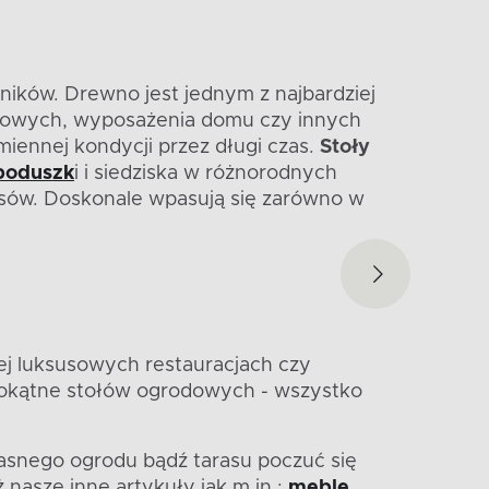
ików. Drewno jest jednym z najbardziej
dowych, wyposażenia domu czy innych
ennej kondycji przez długi czas.
Stoły
poduszk
i i siedziska w różnorodnych
sów. Doskonale wpasują się zarówno w
j luksusowych restauracjach czy
stokątne stołów ogrodowych - wszystko
asnego ogrodu bądź tarasu poczuć się
 nasze inne artykuły jak m.in.:
meble