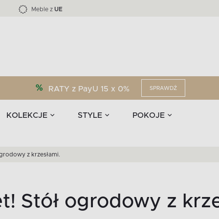
Kolekcja mebli LOFTY -45 %
i akcesoria
EPIRI
TEENS
Krzesła do jadalni
Zasłony
F
Liczba produktów:
Liczba produktów:
40
173
Meble z
UE
RATY z PayU 15 x 0%
SPRAWDŹ
KOLEKCJE
STYLE
POKOJE
ogrodowy z krzesłami.
! Stół ogrodowy z krze