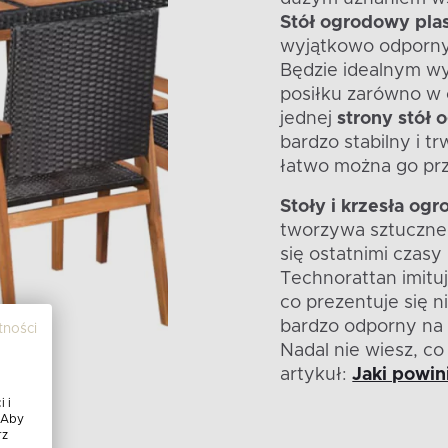
Stół ogrodowy plas
wyjątkowo odporny
Będzie idealnym wy
posiłku zarówno w 
jednej
strony stół
bardzo stabilny i tr
łatwo można go prz
Stoły i krzesła og
tworzywa sztuczneg
się ostatnimi czas
Technorattan imitu
co prezentuje się n
bardzo odporny na 
tności
Nadal nie wiesz, c
artykuł:
Jaki powin
 i
 Aby
rz