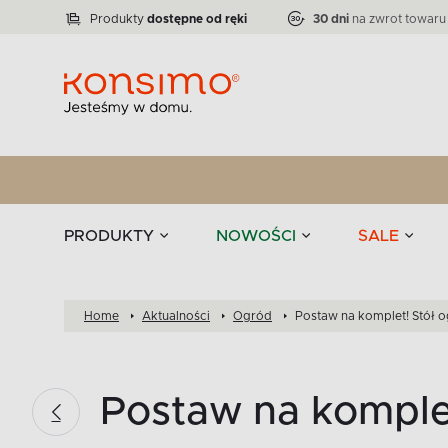
Lampy
Kolekcja narożników RATLO -39 %
VICTO
ELEGANT
Zastawy stołowe 
Liczba produktów:
Liczba produktów:
71
864
Produkty
dostępne od ręki
30 dni
na zwrot towaru
stołowe
Tekstylia
PRODUKTY
NOWOŚCI
SALE
Home
Aktualności
Ogród
Postaw na komplet! Stół 
Postaw na komplet