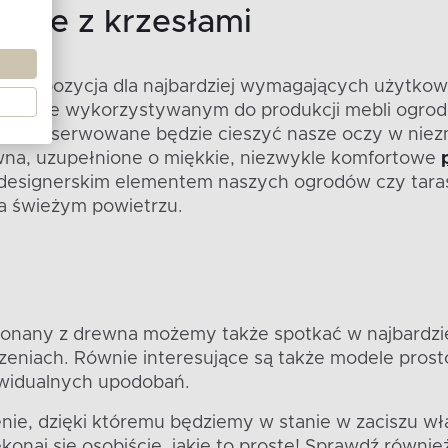
dowe z krzesłami
o propozycja dla najbardziej wymagających użytkown
szechnie wykorzystywanym do produkcji mebli ogro
konserwowane będzie cieszyć nasze oczy w niezmi
na, uzupełnione o miękkie, niezwykle komfortowe
 designerskim elementem naszych ogrodów czy tara
na świeżym powietrzu.
nany z drewna możemy także spotkać w najbardzie
rzeniach. Równie interesujące są także modele pro
ywidualnych upodobań.
ie, dzięki któremu będziemy w stanie w zaciszu wł
naj się osobiście, jakie to proste! Sprawdź również