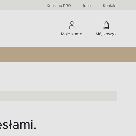
PRIMA
KIDS
Komody, szafki RTV, witryny...
-33 %
irany
Liczba produktów:
Liczba produktów:
274
60
Konsimo PRO
Idea
Kontakt
Moje konto
Mój koszyk
słami.