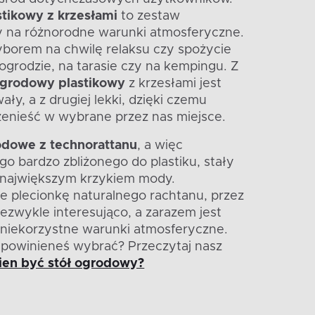
tikowy z krzesłami
to zestaw
 na różnorodne warunki atmosferyczne.
borem na chwilę relaksu czy spożycie
ogrodzie, na tarasie czy na kempingu. Z
 ogrodowy plastikowy
z krzesłami jest
wały, a z drugiej lekki, dzięki czemu
enieść w wybrane przez nas miejsce.
rodowe z technorattanu
, a więc
o bardzo zbliżonego do plastiku, stały
y największym krzykiem mody.
je plecionkę naturalnego rachtanu, przez
iezwykle interesująco, a zarazem jest
niekorzystne warunki atmosferyczne.
o powinieneś wybrać? Przeczytaj nasz
ien być stół ogrodowy?