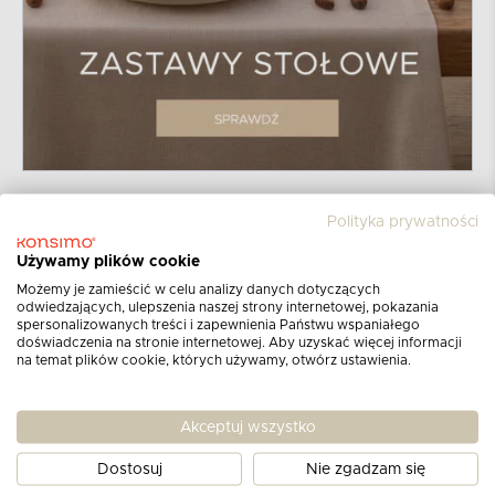
Polityka prywatności
Używamy plików cookie
Możemy je zamieścić w celu analizy danych dotyczących
odwiedzających, ulepszenia naszej strony internetowej, pokazania
spersonalizowanych treści i zapewnienia Państwu wspaniałego
doświadczenia na stronie internetowej. Aby uzyskać więcej informacji
na temat plików cookie, których używamy, otwórz ustawienia.
Zapisz się do newslettera
Akceptuj wszystko
Otrzymuj informacje o najnowszych
produktach,
promocjach i katalogach!
Dostosuj
Nie zgadzam się
Dowiedz się więcej nt. zasad przetwarzania danych osobowych