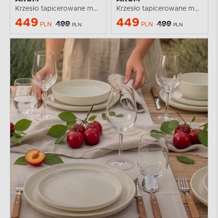
Krzesło tapicerowane muszelka szare
Krzesło tapicerowane muszelka różowe
449
449
499
499
PLN
PLN
PLN
PLN