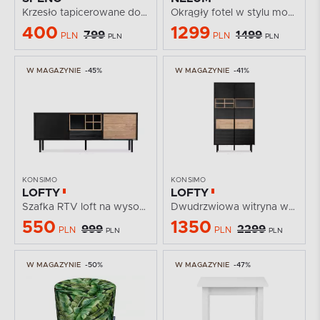
Krzesło tapicerowane do jadalni jasny beżowy
Okrągły fotel w stylu modern tkanina szenil beżowy
400
1299
799
1499
PLN
PLN
PLN
PLN
W MAGAZYNIE
-45%
W MAGAZYNIE
-41%
KONSIMO
KONSIMO
LOFTY
LOFTY
Szafka RTV loft na wysokich nózkach
Dwudrzwiowa witryna w stylu loft z szufladami
550
1350
999
2299
PLN
PLN
PLN
PLN
W MAGAZYNIE
-50%
W MAGAZYNIE
-47%