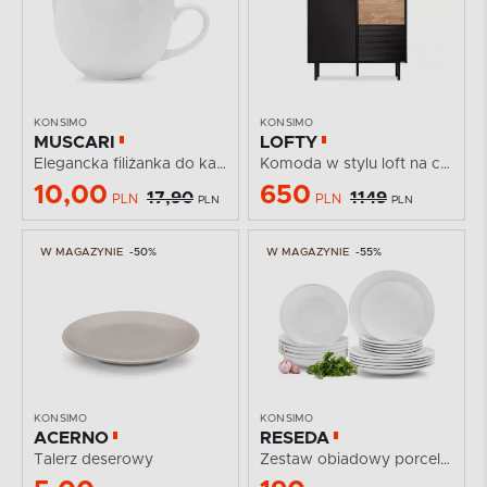
KONSIMO
KONSIMO
MUSCARI
LOFTY
Elegancka filiżanka do kawy złota linia
Komoda w stylu loft na czarnych nogach
10,00
650
17,90
1149
PLN
PLN
PLN
PLN
W MAGAZYNIE
-50%
W MAGAZYNIE
-55%
KONSIMO
KONSIMO
ACERNO
RESEDA
Talerz deserowy
Zestaw obiadowy porcelanowy dla 6 osób biały