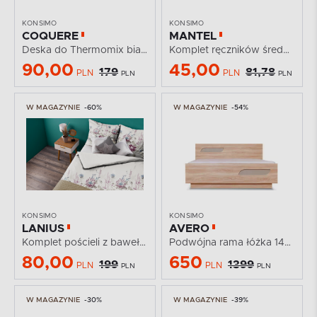
KONSIMO
KONSIMO
COQUERE
MANTEL
Deska do Thermomix biała
Komplet ręczników średnich 4 szt.
90,00
45,00
179
81,78
PLN
PLN
PLN
PLN
W MAGAZYNIE
-60%
W MAGAZYNIE
-54%
KONSIMO
KONSIMO
LANIUS
AVERO
Komplet pościeli z bawełny satynowej
Podwójna rama łóżka 140 x 200 cm w stylu...
80,00
650
199
1399
PLN
PLN
PLN
PLN
W MAGAZYNIE
-30%
W MAGAZYNIE
-39%