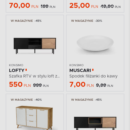
70,00
25,00
199
49,90
PLN
PLN
PLN
PLN
W MAGAZYNIE
-45%
W MAGAZYNIE
-30%
KONSIMO
KONSIMO
LOFTY
MUSCARI
Szafka RTV w stylu loft z półkami czarna
Spodek filiżanki do kawy
550
7,00
999
9,99
PLN
PLN
PLN
PLN
W MAGAZYNIE
-40%
W MAGAZYNIE
-45%