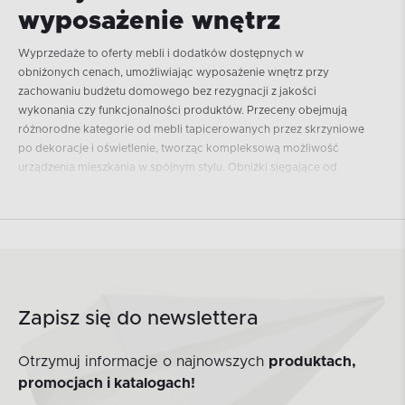
wyposażenie wnętrz
Wyprzedaże to oferty mebli i dodatków dostępnych w
obniżonych cenach, umożliwiając wyposażenie wnętrz przy
zachowaniu budżetu domowego bez rezygnacji z jakości
wykonania czy funkcjonalności produktów. Przeceny obejmują
różnorodne kategorie od mebli tapicerowanych przez skrzyniowe
po dekoracje i oświetlenie, tworząc kompleksową możliwość
urządzenia mieszkania w spójnym stylu. Obniżki sięgające od
dziesięciu do siedemdziesięciu procent pozwalają zaoszczędzić
znaczne kwoty przy zakupie kosztowniejszych pozycji jak
narożniki czy zestawy mebli do sypialni. Produkty wyprzedażowe
zachowują standardową jakość i gwarancję producenta, różnica
cenowa wynika z wyprzedaży kolekcji sezonowych, uzupełniania
magazynu nowościami lub likwidacji pojedynczych egzemplarzy
w nietypowych kolorach.
Zapisz się do newslettera
Korzyści zakupów podczas
Otrzymuj informacje o najnowszych
produktach,
wyprzedaży
promocjach i katalogach!
Obniżone ceny umożliwiają zakup mebli wyższej jakości