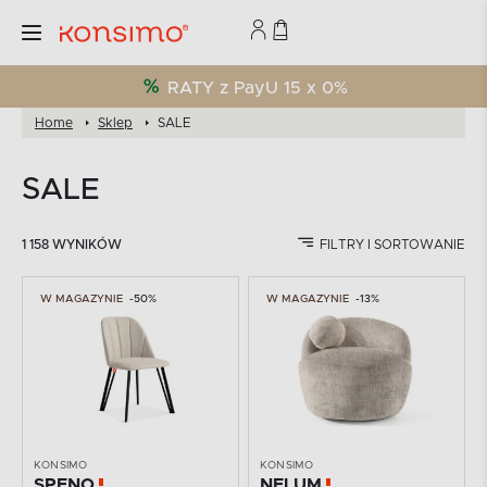
RATY z PayU 15 x 0%
Home
Sklep
SALE
SALE
1 158 WYNIKÓW
FILTRY I SORTOWANIE
W MAGAZYNIE
-50%
W MAGAZYNIE
-13%
KONSIMO
KONSIMO
SPENO
NELUM