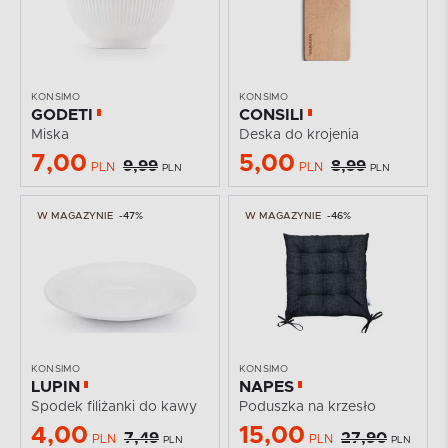
KONSIMO
KONSIMO
GODETI
CONSILI
Miska
Deska do krojenia
7,00
5,00
9,99
8,99
PLN
PLN
PLN
PLN
W MAGAZYNIE
-47%
W MAGAZYNIE
-46%
KONSIMO
KONSIMO
LUPIN
NAPES
Spodek filiżanki do kawy
Poduszka na krzesło
4,00
15,00
7,49
27,90
PLN
PLN
PLN
PLN