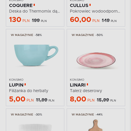
KONSIMO
KONSIMO
COQUERE
CULLUS
Deska do Thermomix dąb olejowany
Pokrowiec wodoodporny na fotel wiszący kosz ogrodowy...
130
60,00
199
149
PLN
PLN
PLN
PLN
W MAGAZYNIE
-58%
W MAGAZYNIE
-50%
KONSIMO
KONSIMO
LUPIN
LINARI
Filiżanka do herbaty
Talerz deserowy
5,00
8,00
11,99
15,99
PLN
PLN
PLN
PLN
W MAGAZYNIE
-30%
W MAGAZYNIE
-44%