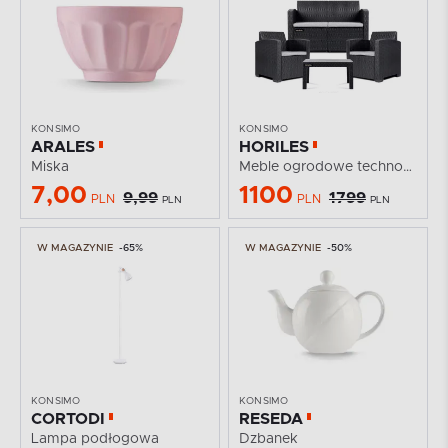
KONSIMO
KONSIMO
ARALES
HORILES
Miska
Meble ogrodowe technorattanowe antracyt
7,00
1100
9,99
1799
PLN
PLN
PLN
PLN
W MAGAZYNIE
-65%
W MAGAZYNIE
-50%
KONSIMO
KONSIMO
CORTODI
RESEDA
Lampa podłogowa
Dzbanek