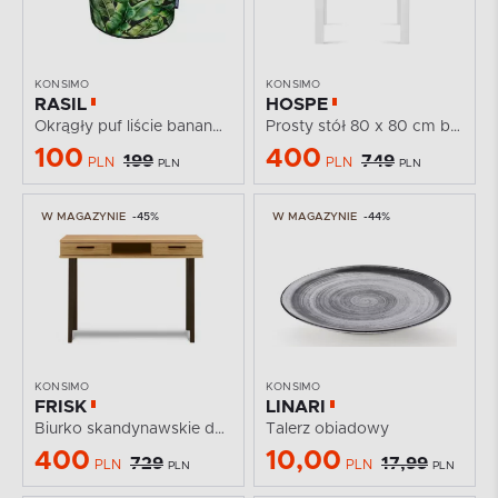
KONSIMO
KONSIMO
RASIL
HOSPE
Okrągły puf liście bananowca
Prosty stół 80 x 80 cm biały
100
400
199
749
PLN
PLN
PLN
PLN
W MAGAZYNIE
-45%
W MAGAZYNIE
-44%
KONSIMO
KONSIMO
FRISK
LINARI
Biurko skandynawskie dąb
Talerz obiadowy
400
10,00
729
17,99
PLN
PLN
PLN
PLN