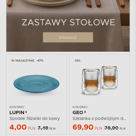
W MAGAZYNIE
-47%
-13%
KONSIMO
KONSIMO
LUPIN
GEO
Spodek filiżanki do kawy
Szklanka z podwójnym dnem (2szt.)
4,00
69,90
7,49
79,90
PLN
PLN
PLN
PLN