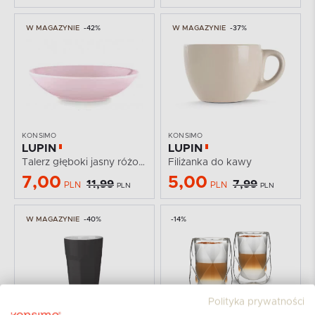
W MAGAZYNIE
-42%
W MAGAZYNIE
-37%
KONSIMO
KONSIMO
LUPIN
LUPIN
Talerz głęboki jasny różowy
Filiżanka do kawy
7,00
5,00
11,99
7,99
PLN
PLN
PLN
PLN
W MAGAZYNIE
-40%
-14%
Polityka prywatności