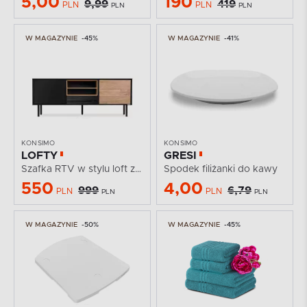
5,00
190
9,99
419
PLN
PLN
PLN
PLN
W MAGAZYNIE
-45%
W MAGAZYNIE
-41%
KONSIMO
KONSIMO
LOFTY
GRESI
Szafka RTV w stylu loft z półkami
Spodek filiżanki do kawy
550
4,00
999
6,79
PLN
PLN
PLN
PLN
W MAGAZYNIE
-50%
W MAGAZYNIE
-45%