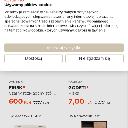
Używamy plików cookie
KONSIMO
KONSIMO
CAMPI
GEO
Możemy je zamieścić w celu analizy danych dotyczących
Kubek
Szklanka z podwójnym dnem (2szt.)
odwiedzających, ulepszenia naszej strony internetowej, pokazania
spersonalizowanych treści i zapewnienia Państwu wspaniałego
6,00
59,90
9,99
69,90
PLN
PLN
PLN
PLN
doświadczenia na stronie internetowej. Aby uzyskać więcej informacji
na temat plików cookie, których używamy, otwórz ustawienia.
W MAGAZYNIE
-46%
W MAGAZYNIE
-30%
Akceptuj wszystko
Dostosuj
Nie zgadzam się
KONSIMO
KONSIMO
FRISK
GODETI
Czarny rozkładany stół w stylu skandynawskim
Miska
600
7,00
1119
9,99
PLN
PLN
PLN
PLN
W MAGAZYNIE
-44%
W MAGAZYNIE
-43%