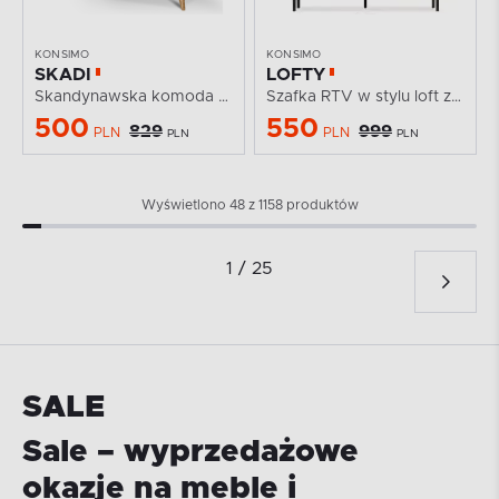
KONSIMO
KONSIMO
SKADI
LOFTY
Skandynawska komoda z półkami i szufladami 120 cm...
Szafka RTV w stylu loft z ryflowaniem
500
550
829
999
PLN
PLN
PLN
PLN
Wyświetlono 48 z 1158 produktów
1 / 25
SALE
Sale – wyprzedażowe
okazje na meble i