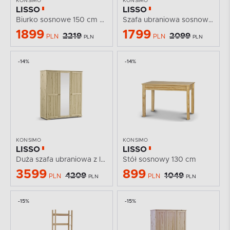
KONSIMO
KONSIMO
LISSO
LISSO
Biurko sosnowe 150 cm z szufladami i półkami
Szafa ubraniowa sosnowa 82 cm
1899
1799
2219
2099
PLN
PLN
PLN
PLN
-14%
-14%
KONSIMO
KONSIMO
LISSO
LISSO
Duża szafa ubraniowa z lustrem sosnowa
Stół sosnowy 130 cm
3599
899
4209
1049
PLN
PLN
PLN
PLN
-15%
-15%