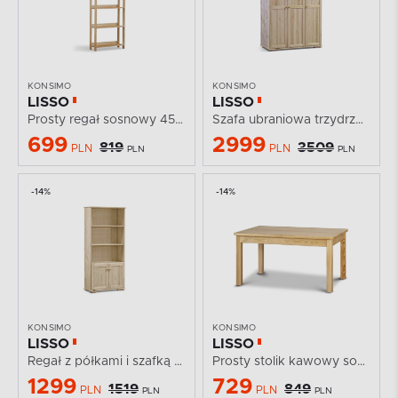
KONSIMO
KONSIMO
LISSO
LISSO
Prosty regał sosnowy 45 cm
Szafa ubraniowa trzydrzwiowa sosnowa
699
2999
819
3509
PLN
PLN
PLN
PLN
-14%
-14%
KONSIMO
KONSIMO
LISSO
LISSO
Regał z półkami i szafką sosnowy
Prosty stolik kawowy sosnowy
1299
729
1519
849
PLN
PLN
PLN
PLN