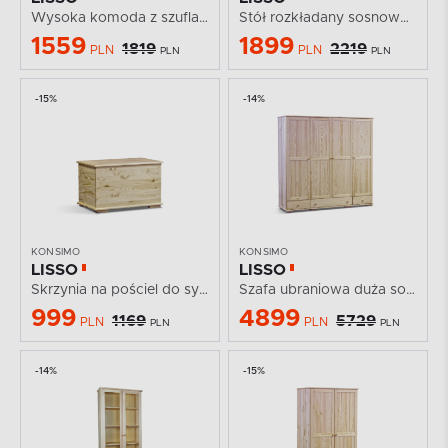
Wysoka komoda z szufladami sosnowa
Stół rozkładany sosnowy 140 cm
1559
1899
1819
2219
PLN
PLN
PLN
PLN
-15%
-14%
KONSIMO
KONSIMO
LISSO
LISSO
Skrzynia na pościel do sypialni sosnowa
Szafa ubraniowa duża sosnowa duża cm
999
4899
1169
5729
PLN
PLN
PLN
PLN
-14%
-15%