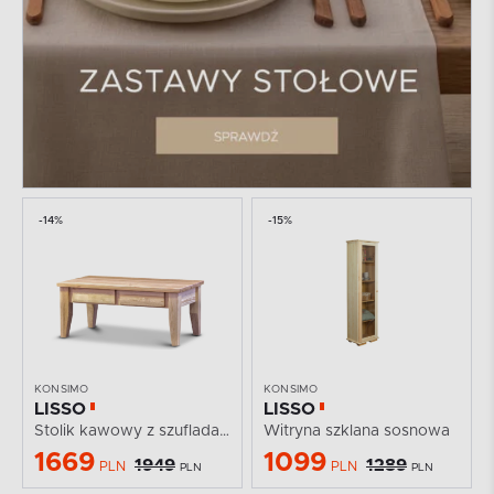
-14%
-15%
KONSIMO
KONSIMO
LISSO
LISSO
Stolik kawowy z szufladami sosnowy
Witryna szklana sosnowa
1669
1099
1949
1289
PLN
PLN
PLN
PLN