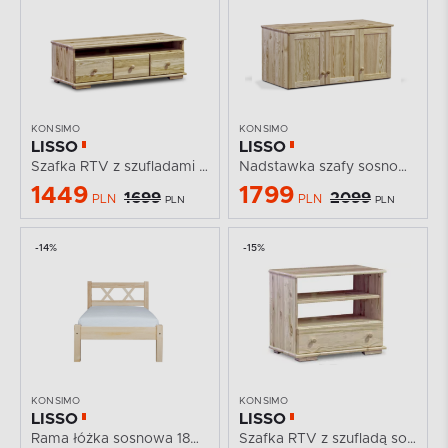
KONSIMO
KONSIMO
LISSO
LISSO
Szafka RTV z szufladami sosnowa
Nadstawka szafy sosnowa 150 cm
1449
1799
1699
2099
PLN
PLN
PLN
PLN
-14%
-15%
KONSIMO
KONSIMO
LISSO
LISSO
Rama łóżka sosnowa 180 cm
Szafka RTV z szufladą sosnowy