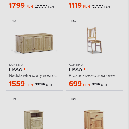
1799
1119
2099
1309
PLN
PLN
PLN
PLN
-14%
-15%
KONSIMO
KONSIMO
LISSO
LISSO
Nadstawka szafy sosnowa 120 cm
Proste krzesło sosnowe
1559
699
1819
819
PLN
PLN
PLN
PLN
-14%
-15%