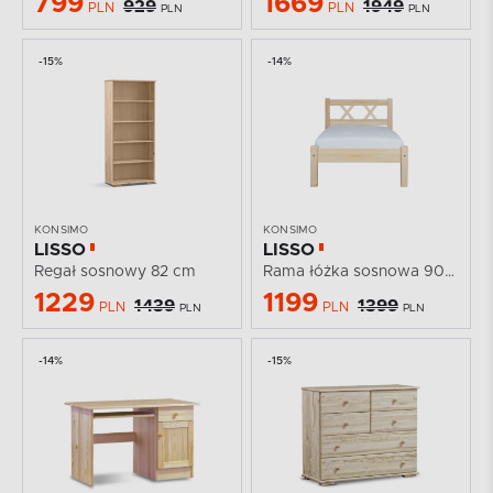
799
1669
929
1949
PLN
PLN
PLN
PLN
-15%
-14%
KONSIMO
KONSIMO
LISSO
LISSO
Regał sosnowy 82 cm
Rama łóżka sosnowa 90x200
1229
1199
1439
1399
PLN
PLN
PLN
PLN
-14%
-15%