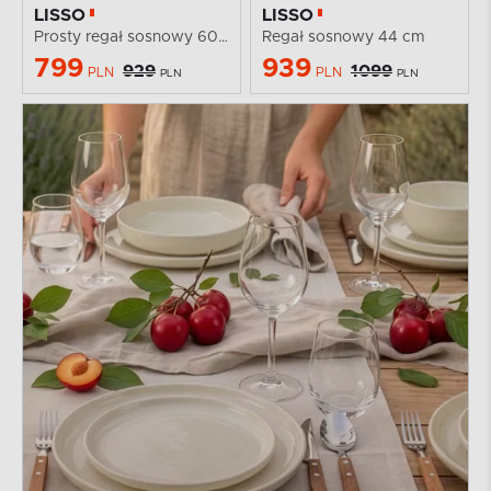
LISSO
LISSO
Prosty regał sosnowy 60 cm
Regał sosnowy 44 cm
799
939
929
1099
PLN
PLN
PLN
PLN