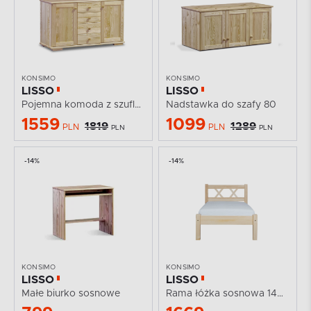
KONSIMO
KONSIMO
LISSO
LISSO
Pojemna komoda z szufladami i półkami sosnowa 115 cm
Nadstawka do szafy 80
1559
1099
1819
1289
PLN
PLN
PLN
PLN
-14%
-14%
KONSIMO
KONSIMO
LISSO
LISSO
Małe biurko sosnowe
Rama łóżka sosnowa 140x200