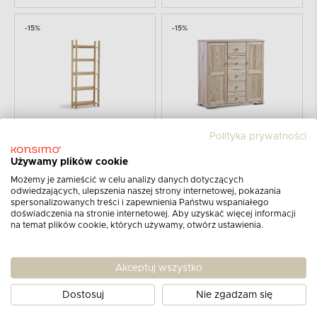
-15%
-15%
Polityka prywatności
KONSIMO
KONSIMO
LISSO
LISSO
Używamy plików cookie
Prosty regał sosnowy 80 cm
Wysoka pojemna komoda z półkami i szufladami sosnowa
Możemy je zamieścić w celu analizy danych dotyczących
939
2299
1099
2689
PLN
PLN
PLN
PLN
odwiedzających, ulepszenia naszej strony internetowej, pokazania
spersonalizowanych treści i zapewnienia Państwu wspaniałego
doświadczenia na stronie internetowej. Aby uzyskać więcej informacji
-14%
-14%
na temat plików cookie, których używamy, otwórz ustawienia.
Akceptuj wszystko
Dostosuj
Nie zgadzam się