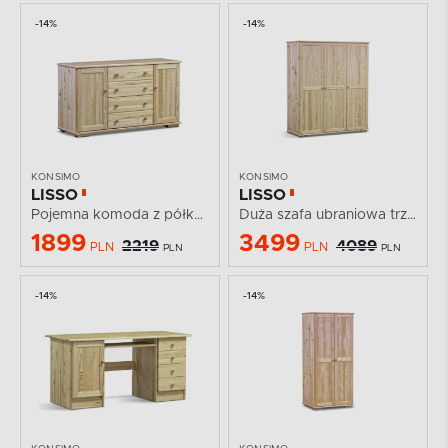
-14%
-14%
KONSIMO
KONSIMO
LISSO
LISSO
Pojemna komoda z półkami i szufladami sosnowa
Duża szafa ubraniowa trzydrzwiowa sosnowa
1899
3499
2219
4089
PLN
PLN
PLN
PLN
-14%
-14%