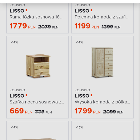
KONSIMO
KONSIMO
LISSO
LISSO
Rama łóżka sosnowa 160x200
Pojemna komoda z szufladami i półkami sosnowa
1779
1199
2079
1399
PLN
PLN
PLN
PLN
-14%
-14%
KONSIMO
KONSIMO
LISSO
LISSO
Szafka nocna sosnowa z 2 szufladami
Wysoka komoda z półkami i szufladami sosnowa
669
1799
779
2099
PLN
PLN
PLN
PLN
-14%
-15%