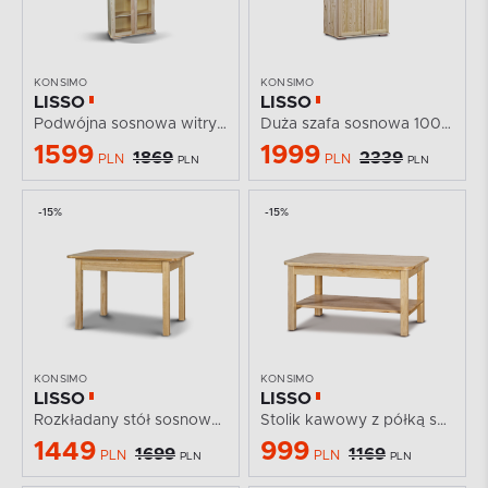
KONSIMO
KONSIMO
LISSO
LISSO
Podwójna sosnowa witryna szklana
Duża szafa sosnowa 100 cm
1599
1999
1869
2339
PLN
PLN
PLN
PLN
-15%
-15%
KONSIMO
KONSIMO
LISSO
LISSO
Rozkładany stół sosnowy 120 cm
Stolik kawowy z półką sosnowy
1449
999
1699
1169
PLN
PLN
PLN
PLN