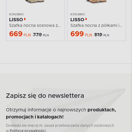
KONSIMO
KONSIMO
LISSO
LISSO
Szafka nocna sosnowa z szufladą
Szafka nocna z półkami i szufladą sosnowa
669
699
779
819
PLN
PLN
PLN
PLN
Zapisz się do newslettera
Otrzymuj informacje o najnowszych
produktach,
promocjach i katalogach!
Dowiedz się więcej nt. zasad przetwarzania danych osobowych
w
Polityce prywatności.