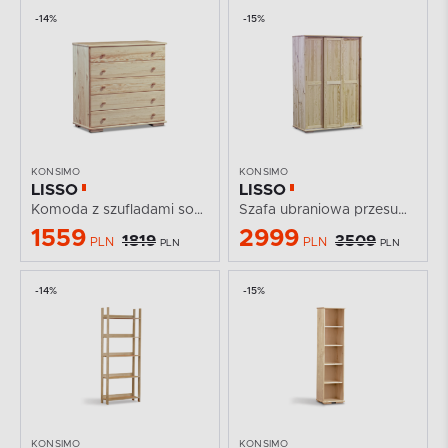
-14%
-15%
KONSIMO
KONSIMO
LISSO
LISSO
Komoda z szufladami sosnowa 98 cm
Szafa ubraniowa przesuwna sosnowa przesuwna 120 cm
1559
2999
1819
3509
PLN
PLN
PLN
PLN
-14%
-15%
KONSIMO
KONSIMO