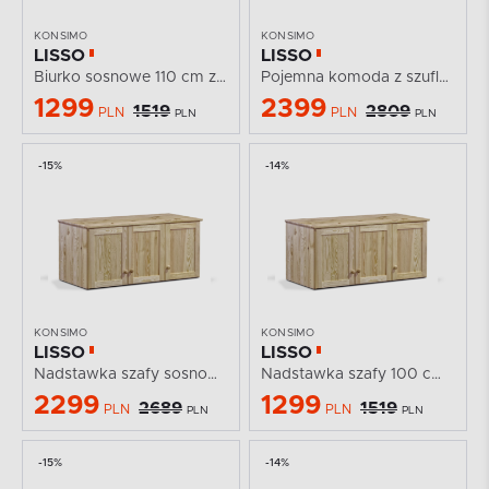
KONSIMO
KONSIMO
LISSO
LISSO
Biurko sosnowe 110 cm z szufladą i półkami
Pojemna komoda z szufladami sosnowa 115 cm
1299
2399
1519
2809
PLN
PLN
PLN
PLN
-15%
-14%
KONSIMO
KONSIMO
LISSO
LISSO
Nadstawka szafy sosnowa 200 cm
Nadstawka szafy 100 cm sosnowa
2299
1299
2689
1519
PLN
PLN
PLN
PLN
-15%
-14%