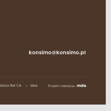
konsimo@konsimo.pl
edura Rat CA
Idea
Projekt i realizacja: