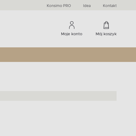
PRIMA
KIDS
Komody, szafki RTV, witryny...
-33 %
irany
Liczba produktów:
Liczba produktów:
274
60
Konsimo PRO
Idea
Kontakt
Moje konto
Mój koszyk