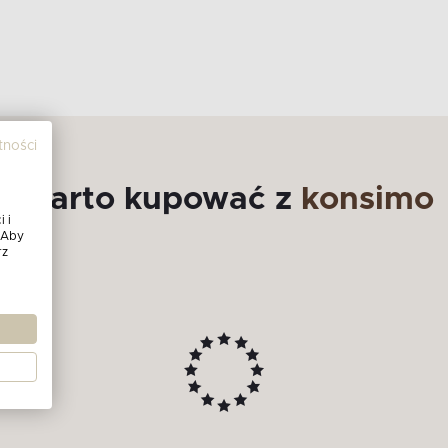
tności
Warto kupować z
konsimo
 i
 Aby
rz