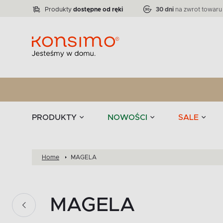
Lampy
Kolekcja narożników RATLO -39 %
VICTO
ELEGANT
Zastawy stołowe 
Liczba produktów:
Liczba produktów:
71
864
Produkty
dostępne od ręki
30 dni
na zwrot towaru
stołowe
Tekstylia
PRODUKTY
NOWOŚCI
SALE
Home
MAGELA
MAGELA