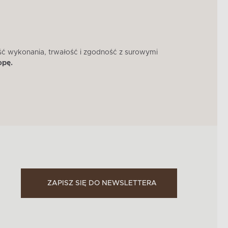
ść wykonania, trwałość i zgodność z surowymi
W 
opę.
ZAPISZ SIĘ DO NEWSLETTERA