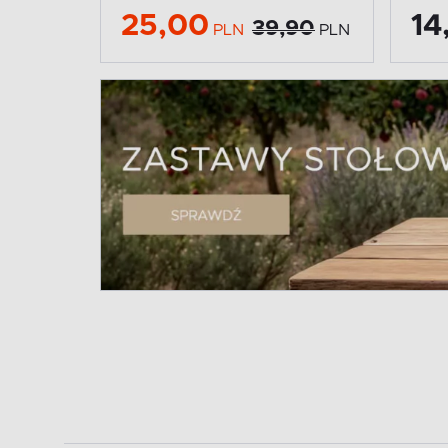
25,00
14
39,90
PLN
PLN