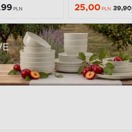
,99
25,00
39,90
PLN
PLN