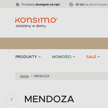
Lampy
Kolekcja narożników RATLO -39 %
VICTO
ELEGANT
Zastawy stołowe 
Liczba produktów:
Liczba produktów:
71
864
Produkty
dostępne od ręki
30 dni
na zwrot towaru
stołowe
Tekstylia
PRODUKTY
NOWOŚCI
SALE
Home
MENDOZA
MENDOZA