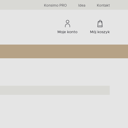
PRIMA
KIDS
Komody, szafki RTV, witryny...
-33 %
irany
Liczba produktów:
Liczba produktów:
274
60
Konsimo PRO
Idea
Kontakt
Moje konto
Mój koszyk