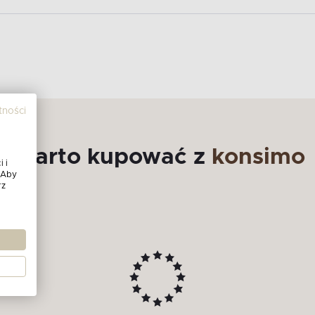
tności
Warto kupować z
konsimo
 i
 Aby
rz