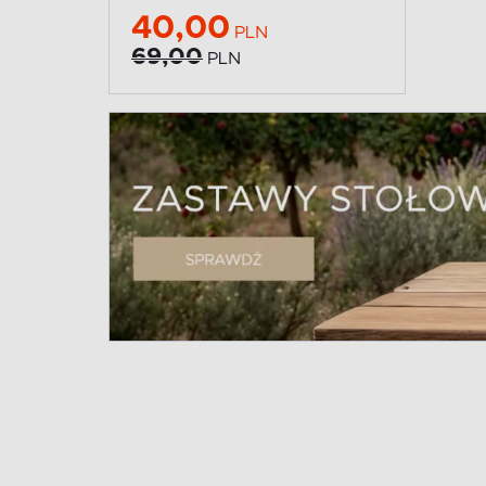
40,00
PLN
69,00
PLN