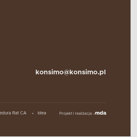
konsimo@konsimo.pl
edura Rat CA
Idea
Projekt i realizacja: