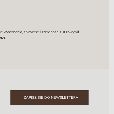
ść wykonania, trwałość i zgodność z surowymi
W 
opę.
ZAPISZ SIĘ DO NEWSLETTERA