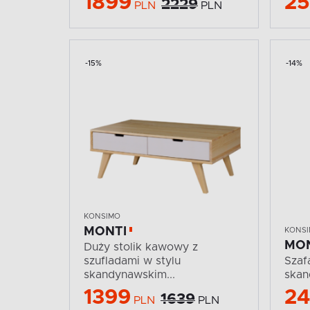
1899
2
2229
PLN
PLN
-15%
-14%
KONSIMO
MONTI
KONS
MO
Duży stolik kawowy z
szufladami w stylu
Szaf
skandynawskim...
skan
1399
2
1639
PLN
PLN