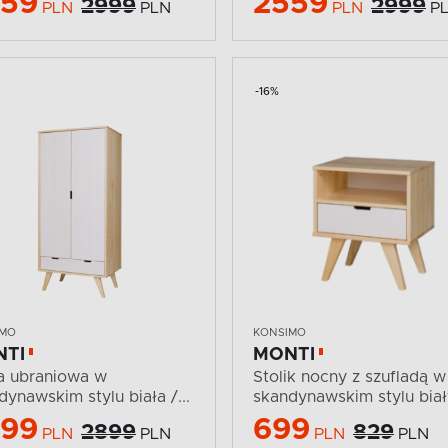
559
2559
2999
2999
PLN
PLN
PLN
P
-16%
IMO
KONSIMO
NTI
MONTI
a ubraniowa w
Stolik nocny z szufladą w
dynawskim stylu biała /...
skandynawskim stylu biały
499
699
2899
829
PLN
PLN
PLN
PLN