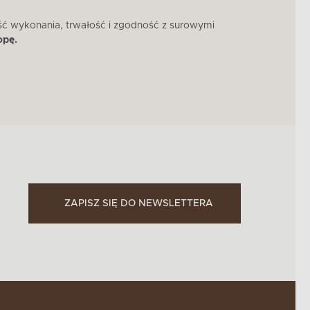
ść wykonania, trwałość i zgodność z surowymi
W 
opę.
ZAPISZ SIĘ DO NEWSLETTERA