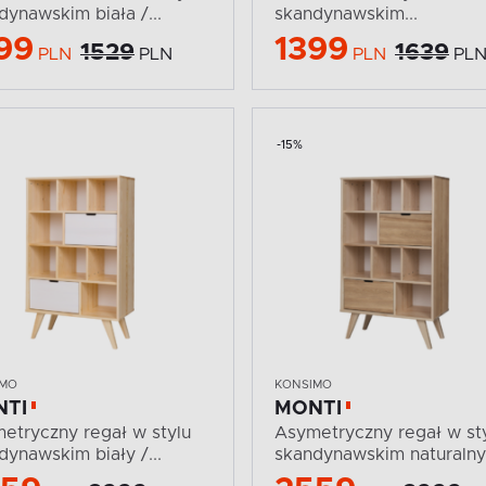
dynawskim biała /...
skandynawskim...
99
1399
1529
1639
PLN
PLN
PLN
PL
-15%
IMO
KONSIMO
NTI
MONTI
etryczny regał w stylu
Asymetryczny regał w st
dynawskim biały /...
skandynawskim naturalny