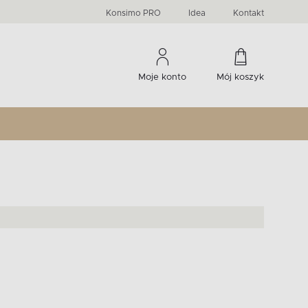
PRIMA
KIDS
Komody, szafki RTV, witryny...
-33 %
irany
Liczba produktów:
Liczba produktów:
274
60
Konsimo PRO
Idea
Kontakt
Moje konto
Mój koszyk