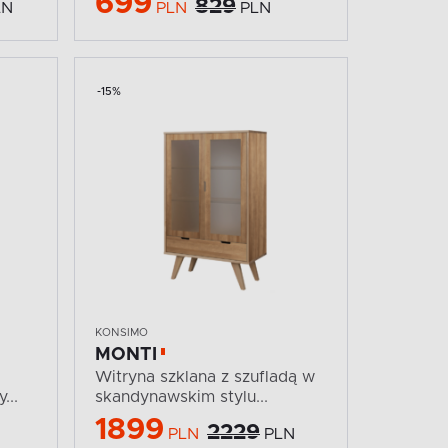
699
829
LN
PLN
PLN
-15%
KONSIMO
MONTI
Witryna szklana z szufladą w
...
skandynawskim stylu...
1899
2229
PLN
PLN