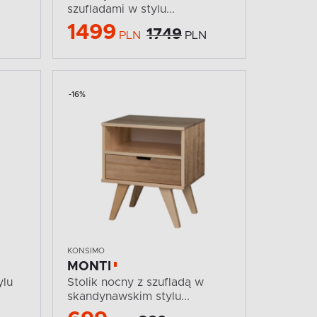
szufladami w stylu...
1499
1749
N
PLN
PLN
-16%
KONSIMO
MONTI
ylu
Stolik nocny z szufladą w
skandynawskim stylu...