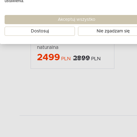
ustawienia.
Akceptuj wszystko
KONSIMO
MONTI
Dostosuj
Nie zgadzam się
Szafa ubraniowa w
skandynawskim stylu
naturalna
2499
2899
PLN
PLN