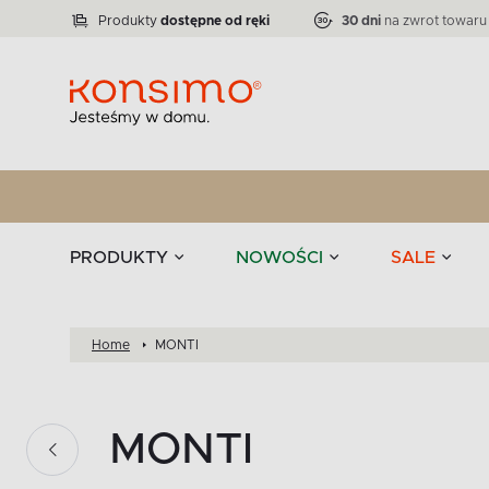
Lampy
Kolekcja narożników RATLO -39 %
VICTO
ELEGANT
Zastawy stołowe 
Liczba produktów:
Liczba produktów:
71
864
Produkty
dostępne od ręki
30 dni
na zwrot towaru
stołowe
Tekstylia
PRODUKTY
NOWOŚCI
SALE
Home
MONTI
MONTI