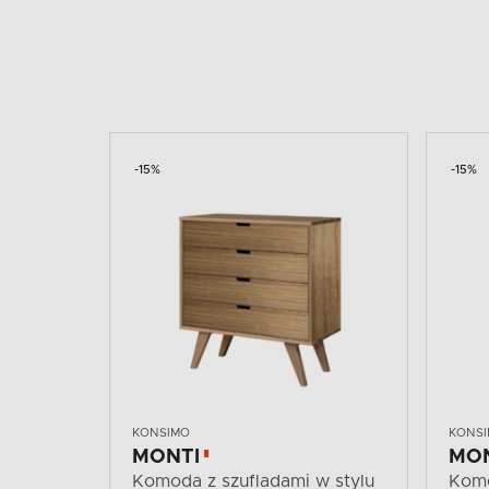
-15%
-15%
KONSIMO
KONS
MONTI
MO
Komoda z szufladami w stylu
Komo