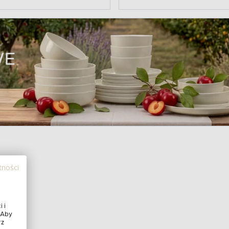
tności
 i
 Aby
rz