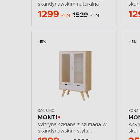
skandynawskim naturalna
skan
1299
12
1529
PLN
PLN
-15%
-15%
KONSIMO
KONS
MONTI
MO
Witryna szklana z szufladą w
Asym
skandynawskim stylu...
skan