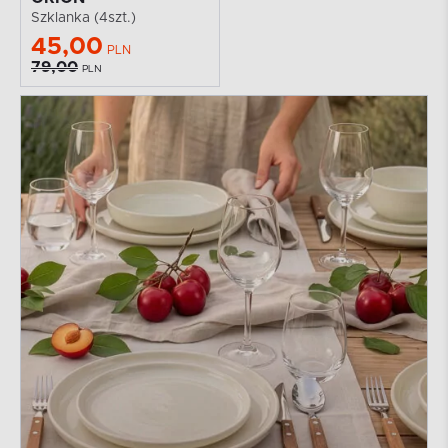
Szklanka (4szt.)
45,00
PLN
79,00
PLN