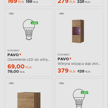
169
279
199
329
PLN
PLN
PLN
PLN
-13%
-14%
KONSIMO
PAVO
KONSIMO
PAVO
Oświetlenie LED do witryny i komody z witryną...
Witryna wisząca dąb złoty z podświetleniem
69,00
PLN
379
439
79,00
PLN
PLN
PLN
-13%
-13%