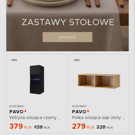
-14%
-15%
KONSIMO
KONSIMO
PAVO
PAVO
Witryna wisząca czarny połysk z podświetleniem
Półka wisząca dąb złoty 100 cm
379
279
439
329
PLN
PLN
PLN
PLN