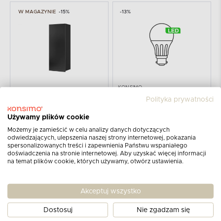
W MAGAZYNIE
-15%
-13%
KONSIMO
PAVO
KONSIMO
Polityka prywatności
PAVO
Oświetlenie LED do witryny i komody z witryną białe
Szafka wisząca podłużna czarny połysk
Używamy plików cookie
69,00
PLN
349
409
79,00
Możemy je zamieścić w celu analizy danych dotyczących
PLN
PLN
PLN
odwiedzających, ulepszenia naszej strony internetowej, pokazania
spersonalizowanych treści i zapewnienia Państwu wspaniałego
doświadczenia na stronie internetowej. Aby uzyskać więcej informacji
-15%
-15%
na temat plików cookie, których używamy, otwórz ustawienia.
Akceptuj wszystko
Dostosuj
Nie zgadzam się