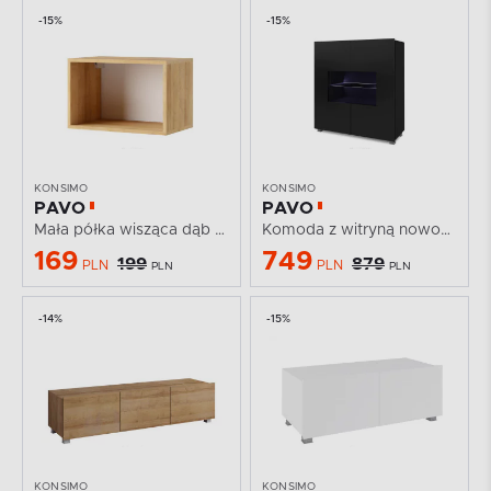
-15%
-15%
KONSIMO
KONSIMO
PAVO
PAVO
Mała półka wisząca dąb złoty 50 cm
Komoda z witryną nowoczesna podświetlana czarny...
169
749
199
879
PLN
PLN
PLN
PLN
-14%
-15%
KONSIMO
KONSIMO