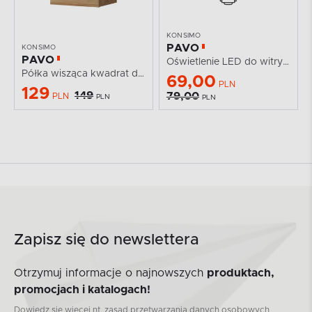
KONSIMO
PAVO
KONSIMO
PAVO
Oświetlenie LED do witryny i komody z witryną...
Półka wisząca kwadrat dąb złoty
69,00
PLN
129
149
79,00
PLN
PLN
PLN
Zapisz się do newslettera
Otrzymuj informacje o najnowszych
produktach,
promocjach i katalogach!
Dowiedz się więcej nt. zasad przetwarzania danych osobowych