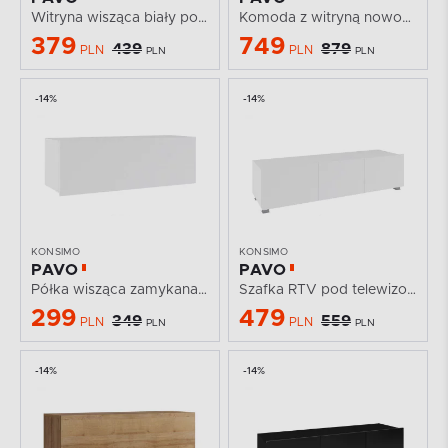
Witryna wisząca biały połysk z podświetleniem
Komoda z witryną nowoczesna podświetlana biały...
379
749
439
879
PLN
PLN
PLN
PLN
-14%
-14%
KONSIMO
KONSIMO
PAVO
PAVO
Półka wisząca zamykana biały połysk
Szafka RTV pod telewizor 150cm biały połysk
299
479
349
559
PLN
PLN
PLN
PLN
-14%
-14%