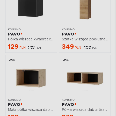
KONSIMO
KONSIMO
PAVO
PAVO
Półka wisząca kwadrat czarny połysk
Szafka wisząca podłużna dąb złoty
129
349
149
409
PLN
PLN
PLN
PLN
-15%
-15%
KONSIMO
KONSIMO
PAVO
PAVO
Mała półka wisząca dąb złoty 50 cm
Półka wisząca dąb artisan 100 cm