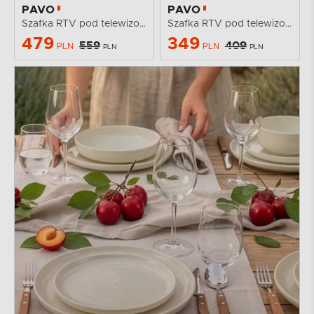
PAVO
PAVO
Szafka RTV pod telewizor 150cm dąb złoty
Szafka RTV pod telewizor biały połysk 100cm
479
349
559
409
PLN
PLN
PLN
PLN