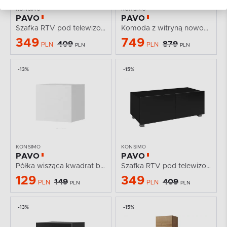
KONSIMO
KONSIMO
PAVO
PAVO
Szafka RTV pod telewizor dąb złoty 100cm
Komoda z witryną nowoczesna podświetlana dąb złoty
349
749
409
879
PLN
PLN
PLN
PLN
-13%
-15%
KONSIMO
KONSIMO
PAVO
PAVO
Półka wisząca kwadrat biały połysk
Szafka RTV pod telewizor czarny połysk 100cm
129
349
149
409
PLN
PLN
PLN
PLN
-13%
-15%