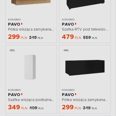
KONSIMO
KONSIMO
PAVO
PAVO
Półka wisząca zamykana dąb złoty
Szafka RTV pod telewizor 150cm czarny połysk
299
479
349
559
PLN
PLN
PLN
PLN
-15%
-14%
KONSIMO
KONSIMO
PAVO
PAVO
Szafka wisząca podłużna biały połysk
Półka wisząca zamykana czarny połysk
349
299
409
349
PLN
PLN
PLN
PLN