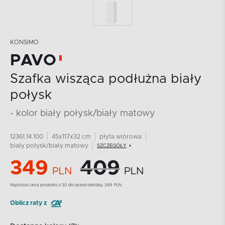
KONSIMO
PAVO
Szafka wisząca podłużna biały
połysk
- kolor biały połysk/biały matowy
12361.14.100
45x117x32 cm
płyta wiórowa
biały połysk/biały matowy
SZCZEGÓŁY
349
409
PLN
PLN
Najnizsza cena produktu z 30 dni przed obniżką:
349
PLN
Oblicz raty z