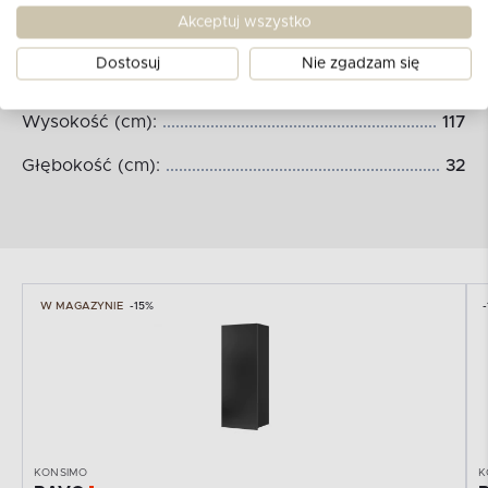
Wymiary produktu:
Akceptuj wszystko
Dostosuj
Nie zgadzam się
Szerokość (cm):
45
Wysokość (cm):
117
Głębokość (cm):
32
W MAGAZYNIE
-15%
KONSIMO
K