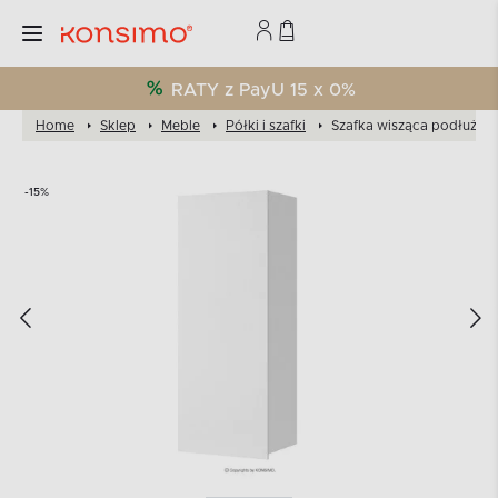
RATY z PayU 15 x 0%
Home
Sklep
Meble
Półki i szafki
Szafka wisząca podłużna 
-15%