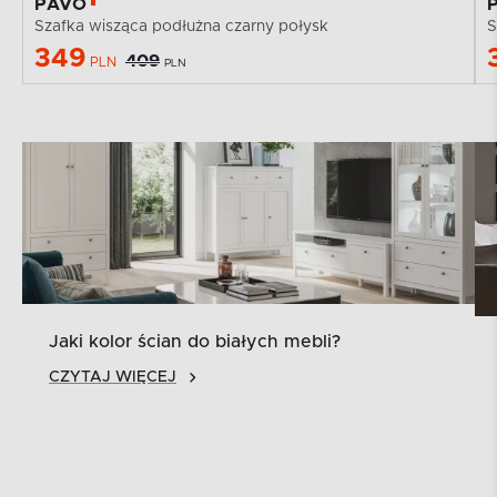
PAVO
Szafka wisząca podłużna czarny połysk
S
349
409
PLN
PLN
Jaki kolor ścian do białych mebli?
CZYTAJ WIĘCEJ