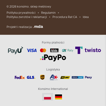
© 2026 konsimo. sklep meblowy
Polityka prywatności
Regulamin
Polityka zwrotów i reklamacji
Procedura Rat CA
Idea
Projekt i realizacja:
Formy płatności
Logistyka
Konsimo International