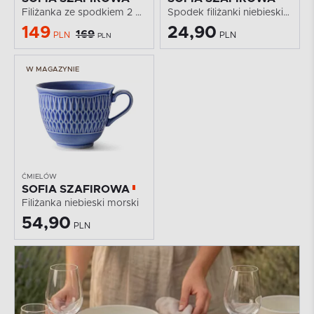
Filiżanka ze spodkiem 2 szt. niebieski morski
Spodek filiżanki niebieski morski
149
24,90
169
PLN
PLN
PLN
W MAGAZYNIE
ĆMIELÓW
SOFIA SZAFIROWA
Filiżanka niebieski morski
54,90
PLN