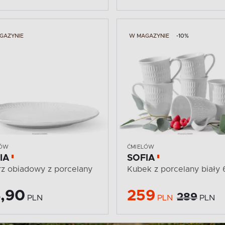
GAZYNIE
W MAGAZYNIE
-10%
LÓW
ĆMIELÓW
IA
SOFIA
rz obiadowy z porcelany
Kubek z porcelany biały 6
,90
259
289
PLN
PLN
PLN