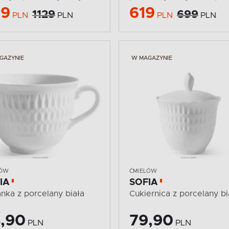
99
619
1129
699
PLN
PLN
PLN
PLN
GAZYNIE
W MAGAZYNIE
LÓW
ĆMIELÓW
IA
SOFIA
żanka z porcelany biała
Cukiernica z porcelany bi
,90
79,90
PLN
PLN