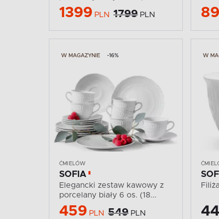
1399
8
1799
PLN
PLN
W MAGAZYNIE
-16%
W MA
ĆMIELÓW
ĆMIE
SOFIA
SOF
Elegancki zestaw kawowy z
Fili
porcelany biały 6 os. (18...
459
44
549
PLN
PLN