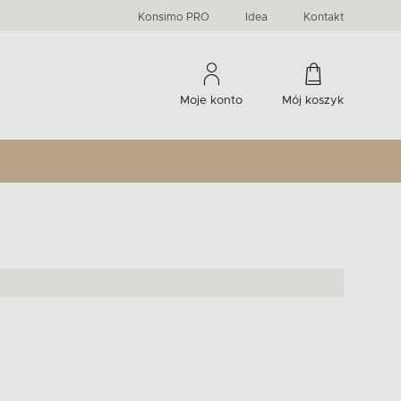
PRIMA
KIDS
Komody, szafki RTV, witryny...
-33 %
irany
Liczba produktów:
Liczba produktów:
274
60
Konsimo PRO
Idea
Kontakt
Moje konto
Mój koszyk