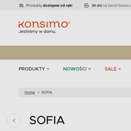
Lampy
Kolekcja narożników RATLO -39 %
VICTO
ELEGANT
Zastawy stołowe 
Liczba produktów:
Liczba produktów:
71
864
Produkty
dostępne od ręki
30 dni
na zwrot towaru
stołowe
Tekstylia
PRODUKTY
NOWOŚCI
SALE
Home
SOFIA
SOFIA