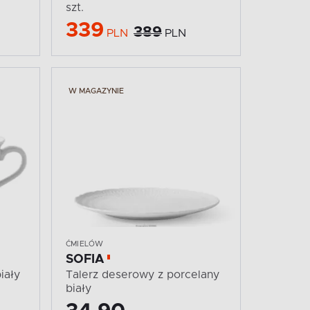
szt.
339
389
PLN
PLN
W MAGAZYNIE
ĆMIELÓW
SOFIA
iały
Talerz deserowy z porcelany
biały