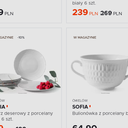
biały 6 szt.
9
239
269
PLN
PLN
PLN
GAZYNIE
-10%
W MAGAZYNIE
LÓW
ĆMIELÓW
IA
SOFIA
rz deserowy z porcelany
Bulionówka z porcelany b
 6 szt.