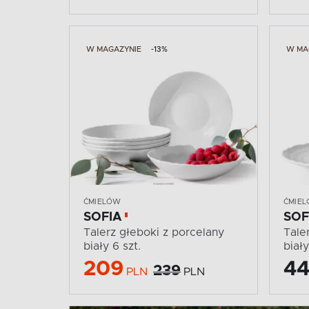
W MAGAZYNIE
-13%
W MA
ĆMIELÓW
ĆMIE
SOFIA
SOF
Talerz głeboki z porcelany
Tale
biały 6 szt.
biały
209
44
239
PLN
PLN