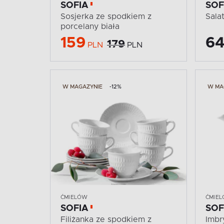
SOFIA
SOF
Sosjerka ze spodkiem z
Sala
porcelany biała
159
64
179
PLN
PLN
W MAGAZYNIE
-12%
W MA
ĆMIELÓW
ĆMIE
SOFIA
SOF
Filiżanka ze spodkiem z
Imbr