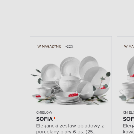
W MAGAZYNIE
-22%
W MA
ĆMIELÓW
ĆMIE
SOFIA
SOF
Elegancki zestaw obiadowy z
Eleg
porcelany biały 6 os. (25...
kawo