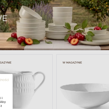
GAZYNIE
W MAGAZYNIE
tności
 i
 Aby
rz