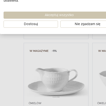
ustawienia.
ĆMIELÓW
ĆMIE
SOFIA
SOF
Akceptuj wszystko
Waza z porcelany biała
Mlec
Dostosuj
Nie zgadzam się
359
69
399
PLN
PLN
W MAGAZYNIE
-11%
W MA
ĆMIELÓW
ĆMIE