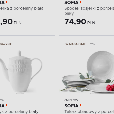
IA
SOFIA
terka z porcelany biała
Spodek sosjerki z porcel
biały
,90
74,90
PLN
PLN
GAZYNIE
W MAGAZYNIE
-11%
LÓW
ĆMIELÓW
IA
SOFIA
yk z porcelany biały
Talerz obiadowy z porce