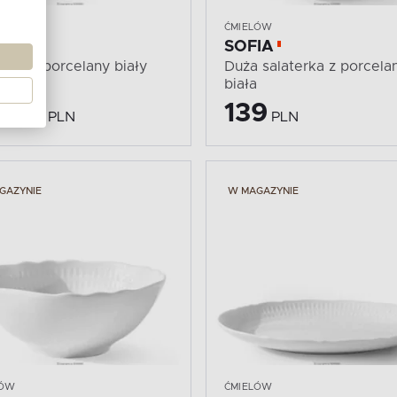
LÓW
ĆMIELÓW
IA
SOFIA
znik z porcelany biały
Duża salaterka z porcela
biała
,90
139
PLN
PLN
GAZYNIE
W MAGAZYNIE
LÓW
ĆMIELÓW