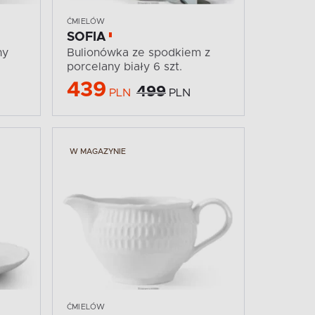
ĆMIELÓW
SOFIA
ny
Bulionówka ze spodkiem z
porcelany biały 6 szt.
439
499
PLN
PLN
W MAGAZYNIE
ĆMIELÓW