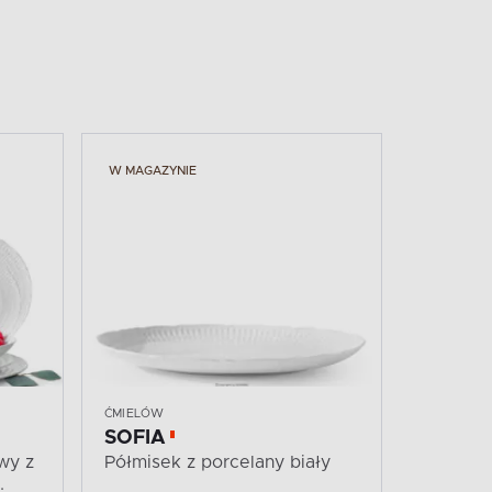
W MAGAZYNIE
ĆMIELÓW
SOFIA
wy z
Półmisek z porcelany biały
.