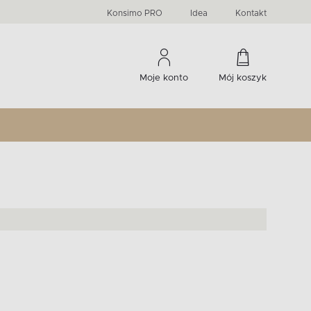
PRIMA
KIDS
Komody, szafki RTV, witryny...
-33 %
irany
Liczba produktów:
Liczba produktów:
274
60
Konsimo PRO
Idea
Kontakt
Moje konto
Mój koszyk