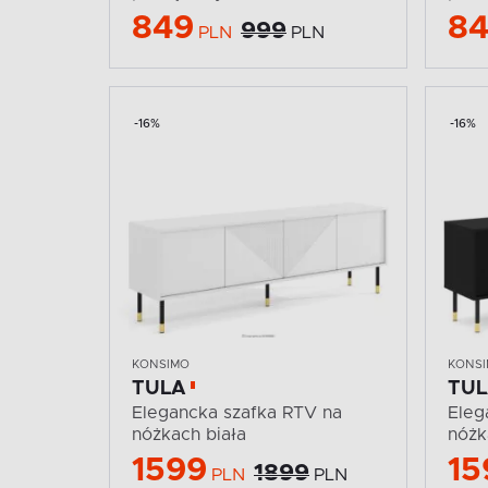
849
8
999
PLN
PLN
-16%
-16%
KONSIMO
KONS
TULA
TU
Elegancka szafka RTV na
Eleg
nóżkach biała
nóżk
1599
15
1899
PLN
PLN