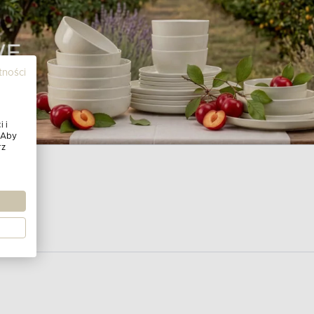
tności
 i
 Aby
rz