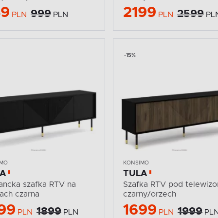
49
2199
999
2599
PLN
PLN
PLN
PL
-15%
IMO
KONSIMO
LA
TULA
ancka szafka RTV na
Szafka RTV pod telewizo
ach czarna
czarny/orzech
99
1699
1899
1999
PLN
PLN
PLN
PL