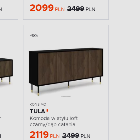
2099
2499
N
PLN
PLN
-15%
KONSIMO
TULA
r
Komoda w stylu loft
czarny/dąb catania
2119
2499
N
PLN
PLN