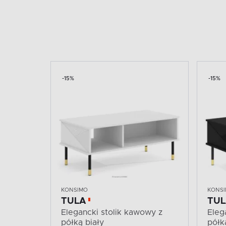
-15%
-15%
KONSIMO
KONS
TULA
TU
Elegancki stolik kawowy z
Eleg
półką biały
półk