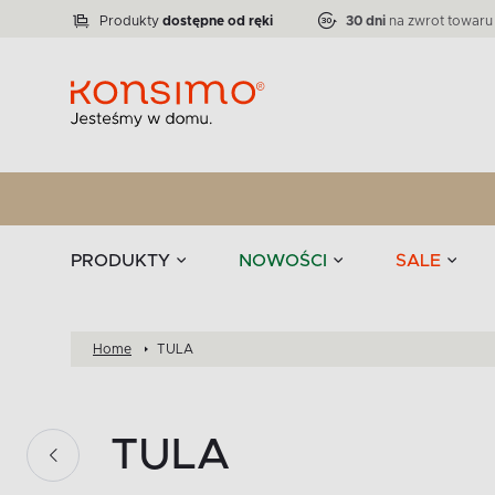
Lampy
Kolekcja narożników RATLO -39 %
VICTO
ELEGANT
Zastawy stołowe 
Liczba produktów:
Liczba produktów:
71
864
Produkty
dostępne od ręki
30 dni
na zwrot towaru
stołowe
Tekstylia
PRODUKTY
NOWOŚCI
SALE
Home
TULA
TULA