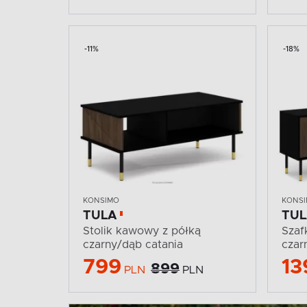
-11%
-18%
KONSIMO
KONS
TULA
TU
Stolik kawowy z półką
Szaf
czarny/dąb catania
czar
799
13
899
PLN
PLN