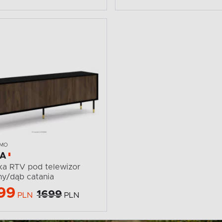
IMO
LA
ka RTV pod telewizor
ny/dąb catania
99
1699
PLN
PLN