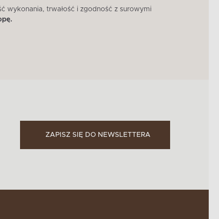
ść wykonania, trwałość i zgodność z surowymi
W 
opę.
ZAPISZ SIĘ DO NEWSLETTERA