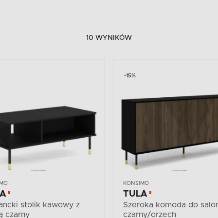
10 WYNIKÓW
-15%
IMO
KONSIMO
LA
TULA
ancki stolik kawowy z
Szeroka komoda do salo
ą czarny
czarny/orzech