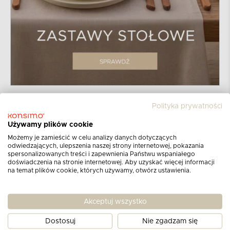
Polityka prywatności
Używamy plików cookie
Możemy je zamieścić w celu analizy danych dotyczących
odwiedzających, ulepszenia naszej strony internetowej, pokazania
spersonalizowanych treści i zapewnienia Państwu wspaniałego
doświadczenia na stronie internetowej. Aby uzyskać więcej informacji
na temat plików cookie, których używamy, otwórz ustawienia.
Zapisz się do newslettera
Akceptuj wszystko
Otrzymuj informacje o najnowszych
produktach,
promocjach i katalogach!
Dostosuj
Nie zgadzam się