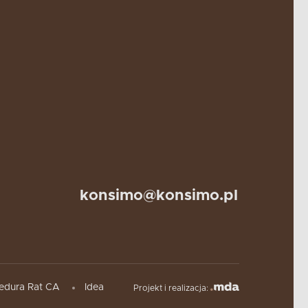
konsimo@konsimo.pl
edura Rat CA
Idea
Projekt i realizacja: