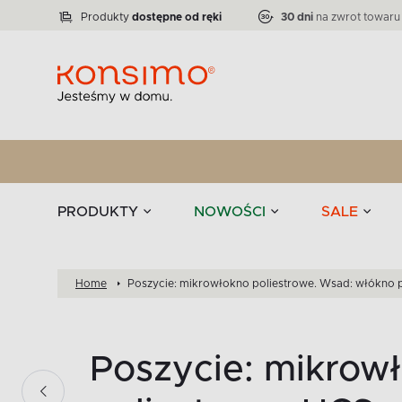
Lampy
Kolekcja narożników RATLO -39 %
VICTO
ELEGANT
Zastawy stołowe 
Liczba produktów:
Liczba produktów:
71
864
Produkty
dostępne od ręki
30 dni
na zwrot towaru
stołowe
Tekstylia
PRODUKTY
NOWOŚCI
SALE
Home
Poszycie: mikrowłokno poliestrowe. Wsad: włókno 
Poszycie: mikrowłokno poliestrowe. Wsad: włókno