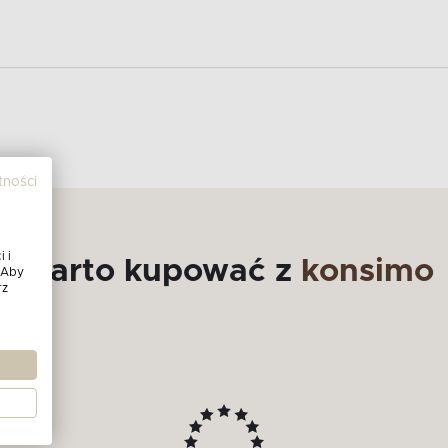
tności
 i
Warto kupować z
konsimo
 Aby
rz