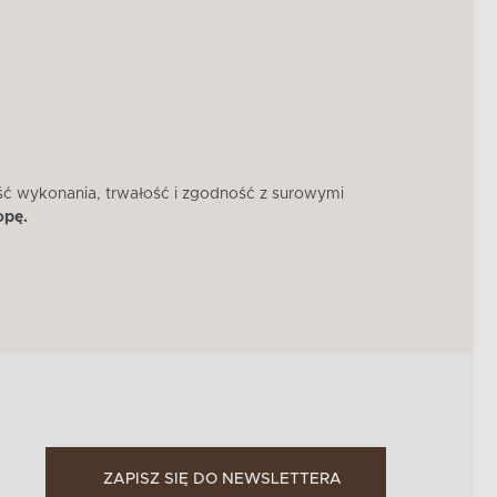
ść wykonania, trwałość i zgodność z surowymi
W 
opę.
ZAPISZ SIĘ DO NEWSLETTERA