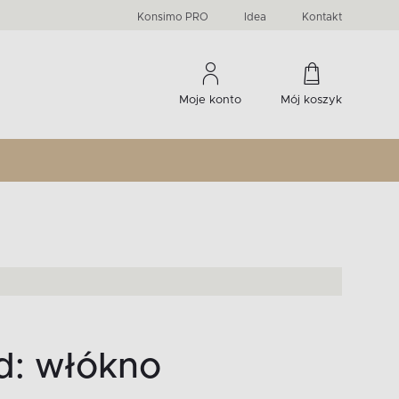
PRIMA
KIDS
Komody, szafki RTV, witryny...
-33 %
irany
Liczba produktów:
Liczba produktów:
274
60
Konsimo PRO
Idea
Kontakt
Moje konto
Mój koszyk