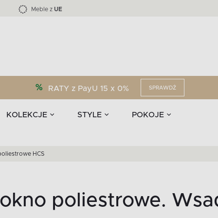
Kolekcja mebli LOFTY -45 %
i akcesoria
EPIRI
TEENS
Krzesła do jadalni
Zasłony
F
Liczba produktów:
Liczba produktów:
40
173
Meble z
UE
RATY z PayU 15 x 0%
SPRAWDŹ
KOLEKCJE
STYLE
POKOJE
poliestrowe HCS