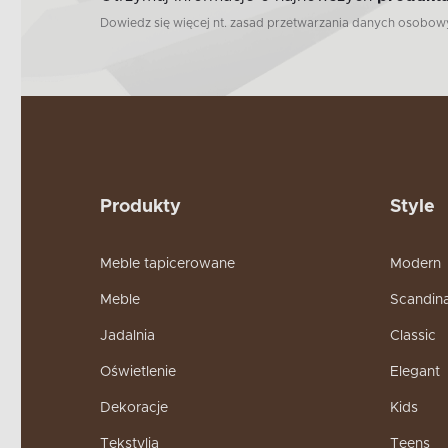
Dowiedz się więcej nt. zasad przetwarzania danych osobo
Produkty
Style
Meble tapicerowane
Modern
Meble
Scandin
Jadalnia
Classic
Oświetlenie
Elegant
Dekoracje
Kids
Tekstylia
Teens