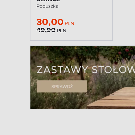
Poduszka
30,00
PLN
49,90
PLN