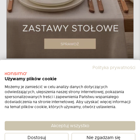
Polityka prywatności
Używamy plików cookie
Możemy je zamieścić w celu analizy danych dotyczących
odwiedzających, ulepszenia naszej strony internetowej, pokazania
spersonalizowanych treści i zapewnienia Państwu wspaniałego
doświadczenia na stronie internetowej. Aby uzyskać więcej informacji
na temat plików cookie, których używamy, otwórz ustawienia.
Zapisz się do newslettera
Akceptuj wszystko
Otrzymuj informacje o najnowszych
produktach,
Dostosuj
Nie zgadzam się
promocjach i katalogach!