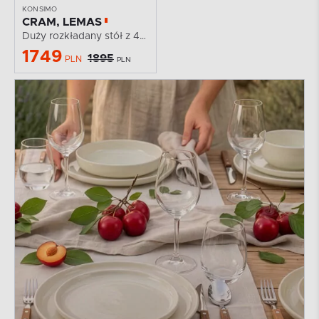
KONSIMO
CRAM, LEMAS
Duży rozkładany stół z 4 krzesłami biały/dąb
1749
1895
PLN
PLN