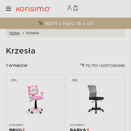
RATY z PayU 15 x 0%
Home
Krzesła
Krzesła
7 WYNIKÓW
FILTRY I SORTOWANIE
-17%
-15%
KONSIMO
KONSIMO
BRIGI
BARYA