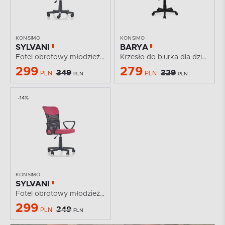
KONSIMO
KONSIMO
SYLVANI
BARYA
Fotel obrotowy młodzieżowy szary
Krzesło do biurka dla dzieci obrotowe różowe
299
279
349
329
PLN
PLN
PLN
PLN
-14%
KONSIMO
SYLVANI
Fotel obrotowy młodzieżowy różowy
299
349
PLN
PLN