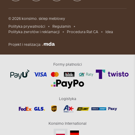
© 2026 konsimo. sklep meblowy
Polityka prywatności
Regulamin
Polityka zwrotów i reklamacji
Procedura Rat CA
Idea
Projekt i realizacja:
Formy płatności
Logistyka
Konsimo International