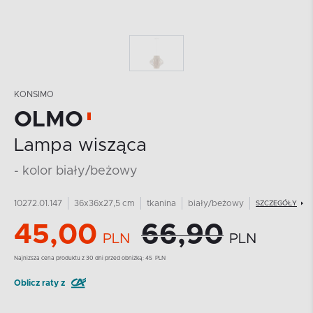
KONSIMO
OLMO
Lampa wisząca
- kolor biały/beżowy
10272.01.147
36x36x27,5 cm
tkanina
biały/beżowy
SZCZEGÓŁY
45,00
66,90
PLN
PLN
Najnizsza cena produktu z 30 dni przed obniżką:
45
PLN
Oblicz raty z