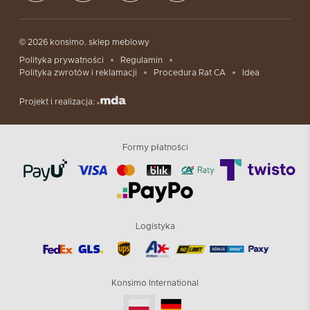
© 2026 konsimo. sklep meblowy
Polityka prywatności
Regulamin
Polityka zwrotów i reklamacji
Procedura Rat CA
Idea
Projekt i realizacja:
Formy płatności
Logistyka
Konsimo International