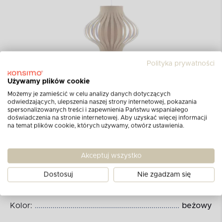
Polityka prywatności
Wymiary produktu:
Używamy plików cookie
Możemy je zamieścić w celu analizy danych dotyczących
odwiedzających, ulepszenia naszej strony internetowej, pokazania
Średnica [cm]:
36
spersonalizowanych treści i zapewnienia Państwu wspaniałego
doświadczenia na stronie internetowej. Aby uzyskać więcej informacji
Wysokość [cm]:
27,5
na temat plików cookie, których używamy, otwórz ustawienia.
Średnica maskownicy przysufitowej [cm]:
10
Akceptuj wszystko
Długość kabla [m]:
1,5
Dostosuj
Nie zgadzam się
Materiał:
tkanina
Kolor:
beżowy