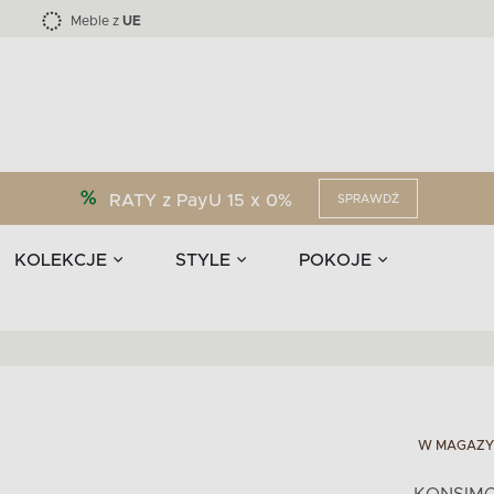
Kolekcja mebli LOFTY -45 %
i akcesoria
EPIRI
TEENS
Krzesła do jadalni
Zasłony
F
Liczba produktów:
Liczba produktów:
40
173
Meble z
UE
RATY z PayU 15 x 0%
SPRAWDŹ
KOLEKCJE
STYLE
POKOJE
W MAGAZY