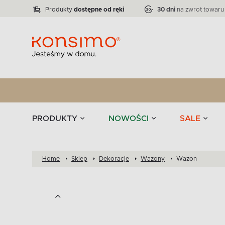
Lampy
Kolekcja narożników RATLO -39 %
VICTO
ELEGANT
Zastawy stołowe 
Liczba produktów:
Liczba produktów:
71
864
Produkty
dostępne od ręki
30 dni
na zwrot towaru
stołowe
Tekstylia
PRODUKTY
NOWOŚCI
SALE
Home
Sklep
Dekoracje
Wazony
Wazon