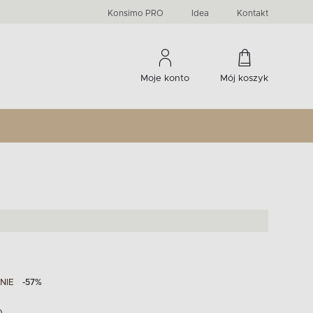
PRIMA
KIDS
Komody, szafki RTV, witryny...
-33 %
irany
Liczba produktów:
Liczba produktów:
274
60
Konsimo PRO
Idea
Kontakt
Moje konto
Mój koszyk
NIE
-57%