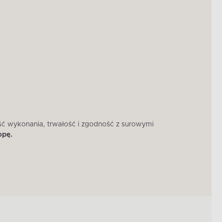
ść wykonania, trwałość i zgodność z surowymi
W 
opę.