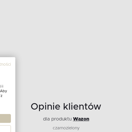
tności
 i
 Aby
rz
Opinie klientów
dla produktu
Wazon
czarnozielony