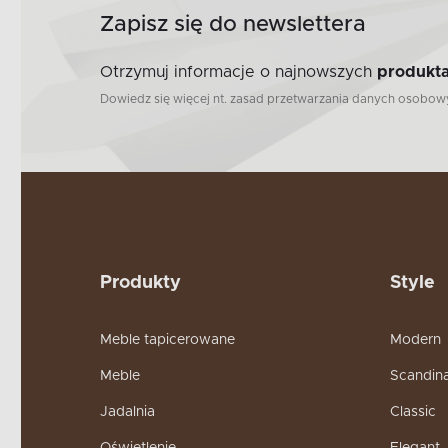
Zapisz się do newslettera
Otrzymuj informacje o najnowszych
produkta
Dowiedz się więcej nt. zasad przetwarzania danych osobo
Produkty
Style
Meble tapicerowane
Modern
Meble
Scandin
Jadalnia
Classic
Oświetlenie
Elegant