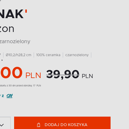
O
NAK
zon
czarnozielony
7
Ø10,2/h28,2 cm
100% ceramka
czarnozielony
,00
39,90
PLN
PLN
duktu z 30 dni przed obniżką:
17
PLN
y z
DODAJ DO KOSZYKA