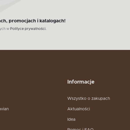
ch, promocjach i katalogach!
wych w
Polityce prywatności.
Informacje
Wszystko o zakupach
avian
Aktualności
Idea
Pomoc i FAQ