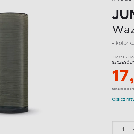
KONSIM
JU
Wa
- kolor 
10282.02.02
SZCZEGÓŁY
17
Najnizsza cena pro
Oblicz rat