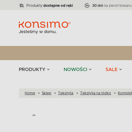
Lampy
Kolekcja narożników RATLO -39 %
VICTO
ELEGANT
Zastawy stołowe 
Liczba produktów:
Liczba produktów:
71
864
Produkty
dostępne od ręki
30 dni
na zwrot towaru
stołowe
Tekstylia
PRODUKTY
NOWOŚCI
SALE
Home
Sklep
Tekstylia
Tekstylia na łóżko
Komplet