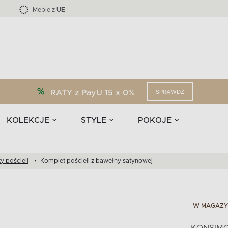
Kolekcja mebli LOFTY -45 %
i akcesoria
EPIRI
TEENS
Krzesła do jadalni
Zasłony
F
Liczba produktów:
Liczba produktów:
40
173
Meble z
UE
RATY z PayU 15 x 0%
SPRAWDŹ
KOLEKCJE
STYLE
POKOJE
y pościeli
Komplet pościeli z bawełny satynowej
W MAGAZY