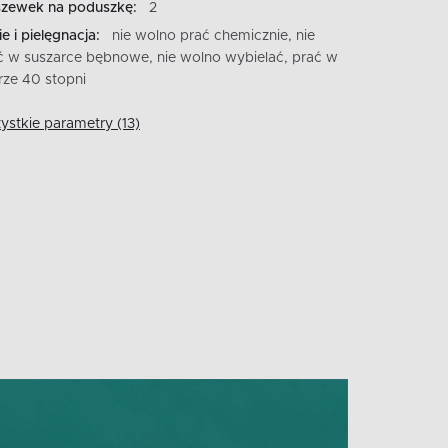
szewek na poduszkę:
2
e i pielęgnacja:
nie wolno prać chemicznie, nie
ć w suszarce bębnowe, nie wolno wybielać, prać w
rze 40 stopni
stkie parametry (13)