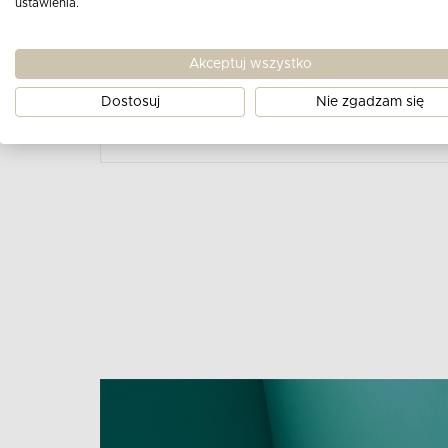
ustawienia.
w 100% z Bawełny satynowej pościel, za
każdego dnia.Dzięki dużej ilości nici w s
Akceptuj wszystko
niezwykle wytrzymała i trwała.
Dostosuj
Nie zgadzam się
Zobacz cały opis produktu