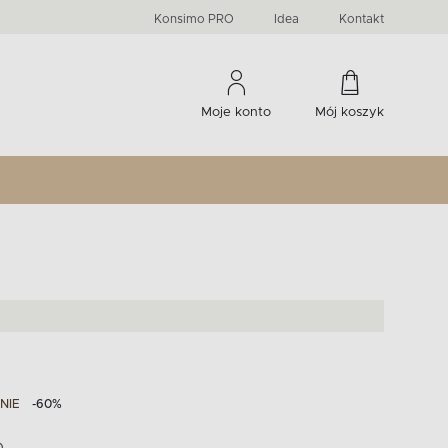
PRIMA
KIDS
Komody, szafki RTV, witryny...
-33 %
irany
Liczba produktów:
Liczba produktów:
274
60
Konsimo PRO
Idea
Kontakt
Moje konto
Mój koszyk
NIE
-60%