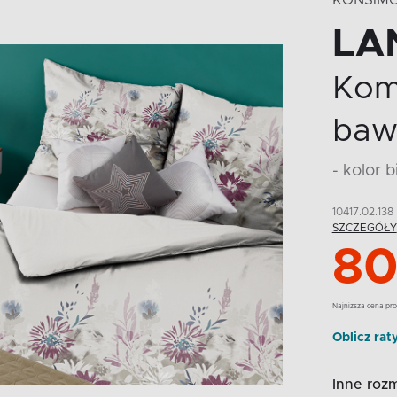
KONSIM
LA
Komp
baw
- kolor 
10417.02.138
SZCZEGÓŁY
80
Najnizsza cena pro
Oblicz rat
Inne rozm