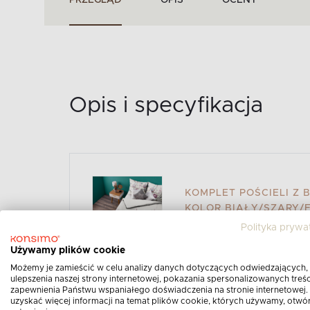
PRZEGLĄD
OPIS
OCENY
Opis i specyfikacja
KOMPLET POŚCIELI Z
KOLOR BIAŁY/SZARY/
Polityka prywa
Opis produktu:
Używamy plików cookie
Piękny i przyjemny w dotyku Komplet Po
Możemy je zamieścić w celu analizy danych dotyczących odwiedzających,
ulepszenia naszej strony internetowej, pokazania spersonalizowanych treści
Kolekcji LANIUS. Oryginalny wzór poście
zapewnienia Państwu wspaniałego doświadczenia na stronie internetowej.
uzyskać więcej informacji na temat plików cookie, których używamy, otwó
sprawia, że jest to doskonała propozyc