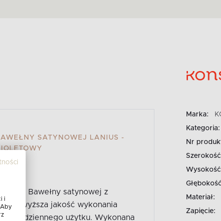
Marka:
K
Kategoria:
 BAWEŁNY SATYNOWEJ LANIUS -
Nr produk
FIOLETOWY
Szerokość
tności
Wysokość
Głębokość
ścieli z Bawełny satynowej z
Materiał:
 i
li i najwyższa jakość wykonania
 Aby
Zapięcie:
rz
ja do codziennego użytku. Wykonana