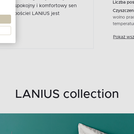
Liczba po
pewni spokojny i komfortowy sen
Czyszczeni
plocie, pościel LANIUS jest
wolno pra
temperatu
Pokaż wszy
LANIUS collection