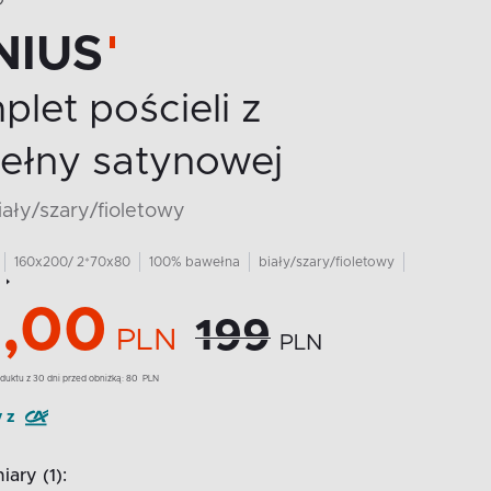
O
NIUS
let pościeli z
ełny satynowej
biały/szary/fioletowy
160x200/ 2*70x80
100% bawełna
biały/szary/fioletowy
,00
199
PLN
PLN
duktu z 30 dni przed obniżką:
80
PLN
y z
iary (1):