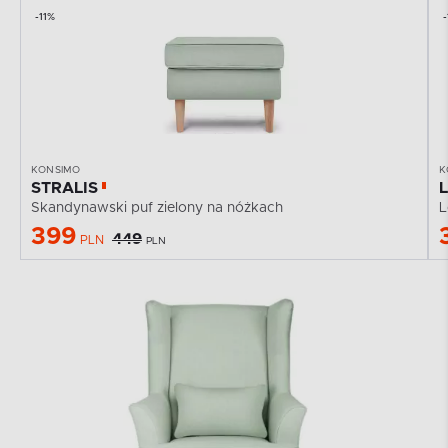
-11%
KONSIMO
K
STRALIS
Skandynawski puf zielony na nóżkach
L
399
449
PLN
PLN