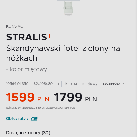
KONSIMO
STRALIS
Skandynawski fotel zielony na
nóżkach
- kolor miętowy
10564.01.350
82x108x80 cm
tkanina
miętowy
SZCZEGÓŁY
1599
1799
PLN
PLN
Najnizsza cena produktu z 30 dni przed obniżką:
1599
PLN
Oblicz raty z
Dostępne kolory (30):