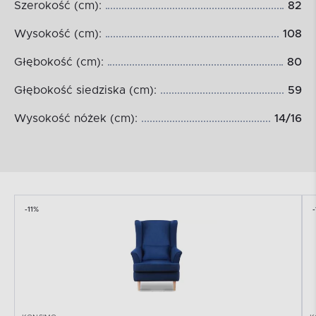
Szerokość (cm):
82
Wysokość (cm):
108
Głębokość (cm):
80
Głębokość siedziska (cm):
59
Wysokość nóżek (cm):
14/16
-11%
-