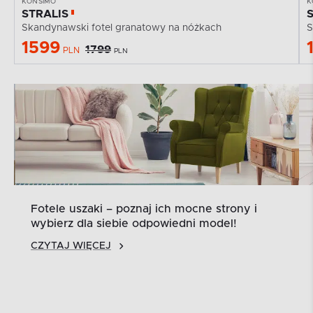
KONSIMO
K
STRALIS
Skandynawski fotel granatowy na nóżkach
S
1599
1799
PLN
PLN
Fotele uszaki – poznaj ich mocne strony i
wybierz dla siebie odpowiedni model!
CZYTAJ WIĘCEJ