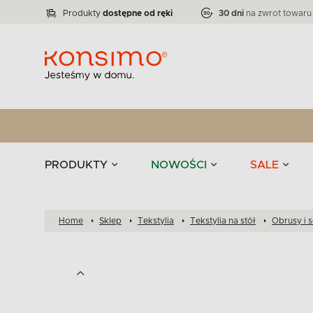
Lampy
Kolekcja narożników RATLO -39 %
VICTO
ELEGANT
Zastawy stołowe 
Liczba produktów:
Liczba produktów:
71
864
Produkty
dostępne od ręki
30 dni
na zwrot towaru
stołowe
Tekstylia
PRODUKTY
NOWOŚCI
SALE
Home
Sklep
Tekstylia
Tekstylia na stół
Obrusy i 