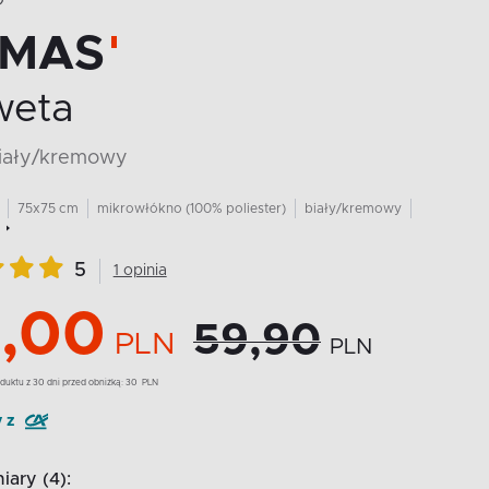
O
IMAS
weta
biały/kremowy
75x75 cm
mikrowłókno (100% poliester)
biały/kremowy
5
1 opinia
,00
59,90
PLN
PLN
duktu z 30 dni przed obniżką:
30
PLN
y z
iary (4):