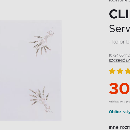
KONSIM
CL
Ser
- kolor 
10724.05.142
SZCZEGÓŁY
30
Najnizsza cena pro
Oblicz rat
Inne rozm