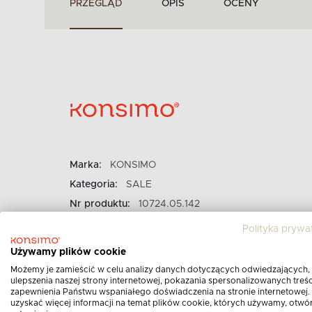
PRZEGLĄD
OPIS
OCENY
Marka:
KONSIMO
Kategoria:
SALE
Nr produktu:
10724.05.142
Szerokość::
75 cm
Polityka prywa
Wysokość::
75 cm
Używamy plików cookie
Kształt serwety:
kwadrat
Możemy je zamieścić w celu analizy danych dotyczących odwiedzających,
ulepszenia naszej strony internetowej, pokazania spersonalizowanych treści
Skład tkaniny:
100% mikrofibra
zapewnienia Państwu wspaniałego doświadczenia na stronie internetowej.
Dodatkowe informacje:
dopuszczalne są różnice w
uzyskać więcej informacji na temat plików cookie, których używamy, otwó