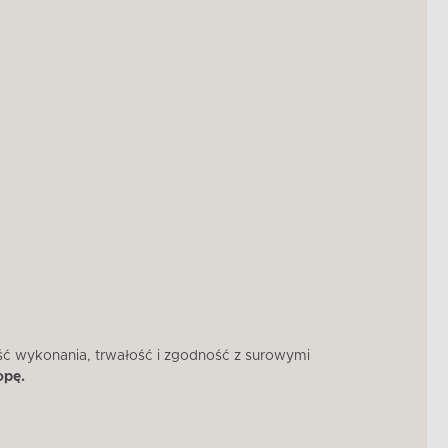
ść wykonania, trwałość i zgodność z surowymi
W 
opę.