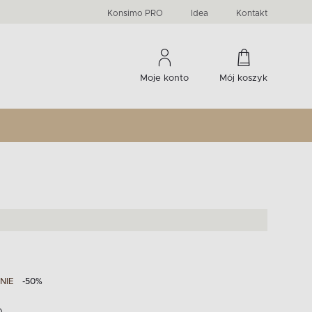
PRIMA
KIDS
Komody, szafki RTV, witryny...
-33 %
irany
Liczba produktów:
Liczba produktów:
274
60
Konsimo PRO
Idea
Kontakt
Moje konto
Mój koszyk
NIE
-50%