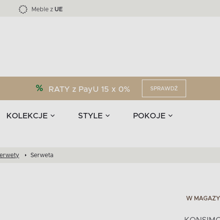
Kolekcja mebli LOFTY -45 %
i akcesoria
EPIRI
TEENS
Krzesła do jadalni
Zasłony
F
Liczba produktów:
Liczba produktów:
40
173
Meble z
UE
RATY z PayU 15 x 0%
SPRAWDŹ
KOLEKCJE
STYLE
POKOJE
serwety
Serweta
W MAGAZY