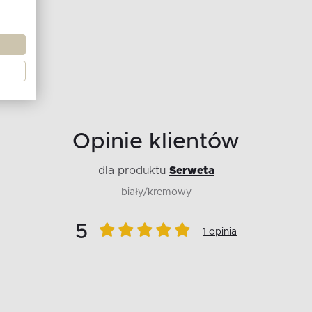
Opinie klientów
dla produktu
Serweta
biały/kremowy
5
1 opinia