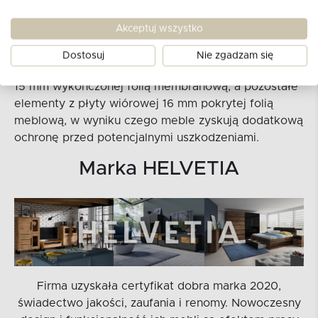
kolekcji. Nie bez znaczenia są także stosowane w
meblach zaokrąglone krawędzie frontów, które
Akceptuj wszystko
zagwarantują bezpieczne korzystanie z tej
wyjątkowej kolekcji. Meble wykonane są z
Dostosuj
Nie zgadzam się
najwyższej jakości materiałów – korpus z płyty MDF
15 mm wykończonej folią membranową, a pozostałe
elementy z płyty wiórowej 16 mm pokrytej folią
meblową, w wyniku czego meble zyskują dodatkową
ochronę przed potencjalnymi uszkodzeniami.
Marka HELVETIA
Firma uzyskała certyfikat dobra marka 2020,
świadectwo jakości, zaufania i renomy. Nowoczesny