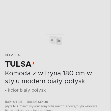
HELVETIA
TULSA
Komoda z witryną 180 cm w
stylu modern biały połysk
- kolor biały połysk
11094.04.128
180x103x39 cm
płyta MDF 15mm wykończony folią membranową/płyta wiórowa
16mm wykończona folią meblową