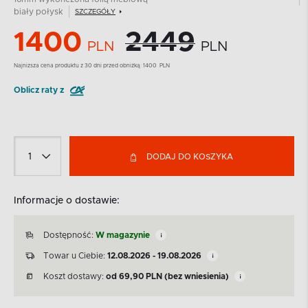
biały połysk
SZCZEGÓŁY
1400
2449
PLN
PLN
Najnizsza cena produktu z 30 dni przed obniżką:
1400
PLN
Oblicz raty z
DODAJ DO KOSZYKA
Informacje o dostawie:
Dostępność:
W magazynie
Towar u Ciebie:
12.08.2026 - 19.08.2026
Koszt dostawy:
od
69,90
PLN
(bez wniesienia)