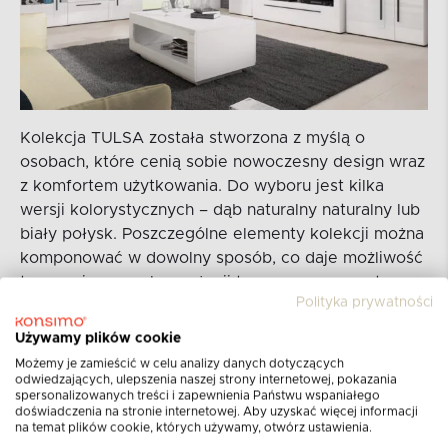
Kolekcja TULSA została stworzona z myślą o
osobach, które cenią sobie nowoczesny design wraz
z komfortem użytkowania. Do wyboru jest kilka
wersji kolorystycznych – dąb naturalny naturalny lub
biały połysk. Poszczególne elementy kolekcji można
komponować w dowolny sposób, co daje możliwość
tworzenia nowych aranżacji tego samego wnętrza.
Polityka prywatności
Ważnym elementem kolekcji TULSA jest możliwość
zamontowania energooszczędnego oświetlenia LED
Używamy plików cookie
w wyznaczonych bryłach. Ponadto zainstalowane w
Możemy je zamieścić w celu analizy danych dotyczących
szufladach prowadnice kulkowe z pełnym wysuwem,
odwiedzających, ulepszenia naszej strony internetowej, pokazania
spersonalizowanych treści i zapewnienia Państwu wspaniałego
czy też poręczne, wydłużone uchwyty optycznie
doświadczenia na stronie internetowej. Aby uzyskać więcej informacji
powiększające wnętrze to tylko niektóre z zalet
na temat plików cookie, których używamy, otwórz ustawienia.