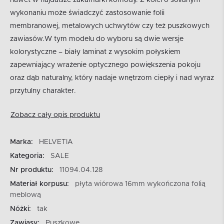
nawet w najdalsze zakamarki komody. Z kolei o solidnym
wykonaniu może świadczyć zastosowanie folii
membranowej, metalowych uchwytów czy też puszkowych
zawiasów.W tym modelu do wyboru są dwie wersje
kolorystyczne – biały laminat z wysokim połyskiem
zapewniający wrażenie optycznego powiększenia pokoju
oraz dąb naturalny, który nadaje wnętrzom ciepły i nad wyraz
przytulny charakter.
Zobacz cały opis produktu
Marka:
HELVETIA
Kategoria:
SALE
Nr produktu:
11094.04.128
Materiał korpusu:
płyta wiórowa 16mm wykończona folią
meblową
Nóżki:
tak
Zawiasy:
Puszkowe