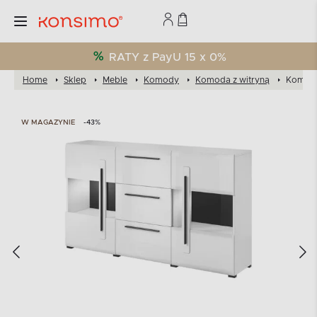
RATY z PayU 15 x 0%
Home
Sklep
Meble
Komody
Komoda z witryną
Komoda 
W MAGAZYNIE
-43%