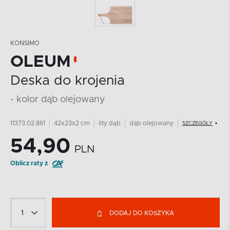
KONSIMO
OLEUM
Deska do krojenia
- kolor dąb olejowany
11373.02.861
42x23x2 cm
lity dąb
dąb olejowany
SZCZEGÓŁY
54,90
PLN
Oblicz raty z
DODAJ DO KOSZYKA