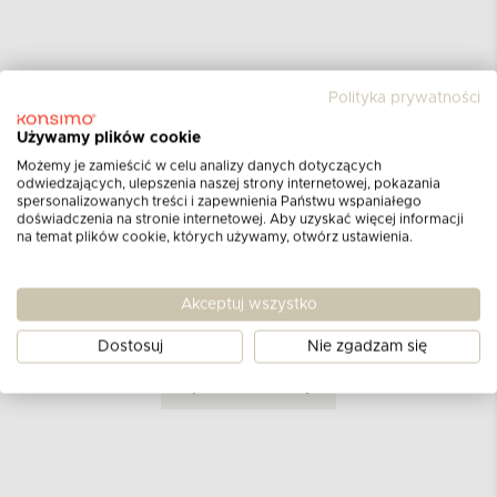
Polityka prywatności
Używamy plików cookie
Opinie klientów
Możemy je zamieścić w celu analizy danych dotyczących
odwiedzających, ulepszenia naszej strony internetowej, pokazania
dla produktu
Deska do krojenia
spersonalizowanych treści i zapewnienia Państwu wspaniałego
doświadczenia na stronie internetowej. Aby uzyskać więcej informacji
dąb olejowany
na temat plików cookie, których używamy, otwórz ustawienia.
Aktualnie nie ma żadnych opinii.
Może chcesz
Akceptuj wszystko
napisać pierwszą?
Dostosuj
Nie zgadzam się
DODAJ OPINIĘ