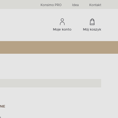
PRIMA
KIDS
Komody, szafki RTV, witryny...
-33 %
irany
Liczba produktów:
Liczba produktów:
274
60
Konsimo PRO
Idea
Kontakt
Moje konto
Mój koszyk
NIE