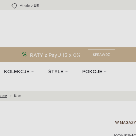
Kolekcja mebli LOFTY -45 %
i akcesoria
EPIRI
TEENS
Krzesła do jadalni
Zasłony
F
Liczba produktów:
Liczba produktów:
40
173
Meble z
UE
RATY z PayU 15 x 0%
SPRAWDŹ
KOLEKCJE
STYLE
POKOJE
koce
Koc
W MAGAZY