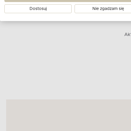
Dostosuj
Nie zgadzam się
Ak