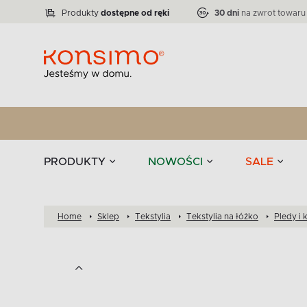
Lampy
Kolekcja narożników RATLO -39 %
VICTO
ELEGANT
Zastawy stołowe 
Liczba produktów:
Liczba produktów:
71
864
Produkty
dostępne od ręki
30 dni
na zwrot towaru
stołowe
Tekstylia
PRODUKTY
NOWOŚCI
SALE
Home
Sklep
Tekstylia
Tekstylia na łóżko
Pledy i 