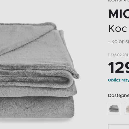
KONSIM
MI
Koc
- kolor 
11376.02.201
12
Oblicz rat
Dostępne 