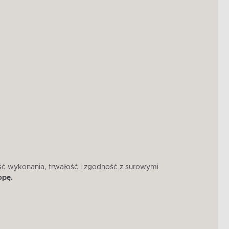
ść wykonania, trwałość i zgodność z surowymi
W 
opę.