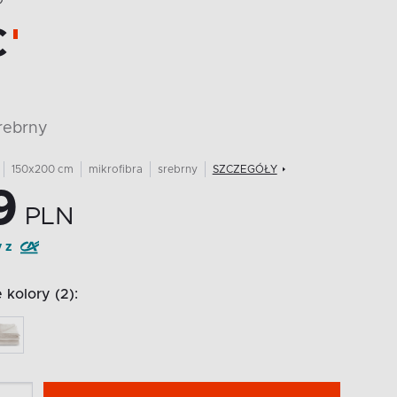
O
C
srebrny
150x200 cm
mikrofibra
srebrny
SZCZEGÓŁY
9
PLN
y z
kolory (2):