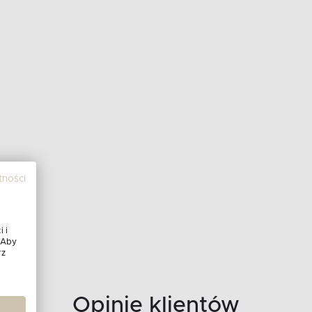
tności
 i
 Aby
rz
Opinie klientów