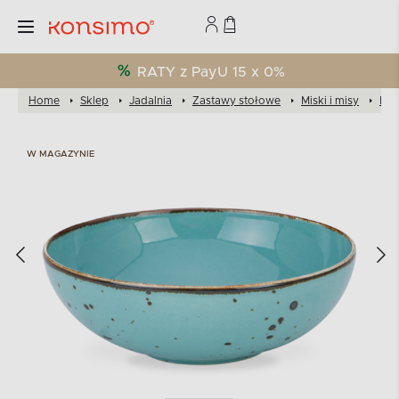
RATY z PayU 15 x 0%
Home
Sklep
Jadalnia
Zastawy stołowe
Miski i misy
Mis
W MAGAZYNIE