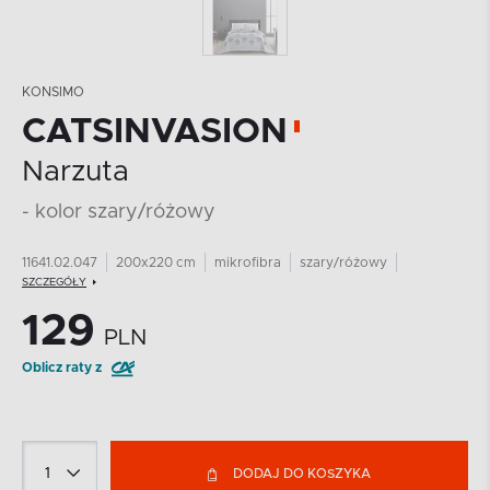
KONSIMO
CATSINVASION
Narzuta
- kolor szary/różowy
11641.02.047
200x220 cm
mikrofibra
szary/różowy
SZCZEGÓŁY
129
PLN
Oblicz raty z
DODAJ DO KOSZYKA