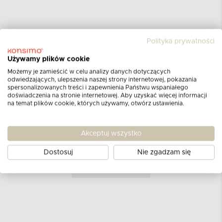
Polityka prywatności
Używamy plików cookie
Opinie klientów
Możemy je zamieścić w celu analizy danych dotyczących
odwiedzających, ulepszenia naszej strony internetowej, pokazania
dla produktu
Narzuta
spersonalizowanych treści i zapewnienia Państwu wspaniałego
doświadczenia na stronie internetowej. Aby uzyskać więcej informacji
szary/różowy
na temat plików cookie, których używamy, otwórz ustawienia.
Aktualnie nie ma żadnych opinii.
Może chcesz
Akceptuj wszystko
napisać pierwszą?
Dostosuj
Nie zgadzam się
DODAJ OPINIĘ