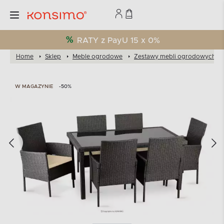
RATY z PayU 15 x 0%
Home
Sklep
Meble ogrodowe
Zestawy mebli ogrodowych
W MAGAZYNIE
-50%