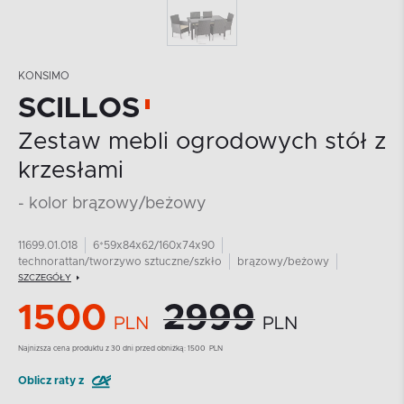
KONSIMO
SCILLOS
Zestaw mebli ogrodowych stół z
krzesłami
- kolor brązowy/beżowy
11699.01.018
6*59x84x62/160x74x90
technorattan/tworzywo sztuczne/szkło
brązowy/beżowy
SZCZEGÓŁY
1500
2999
PLN
PLN
Najnizsza cena produktu z 30 dni przed obniżką:
1500
PLN
Oblicz raty z