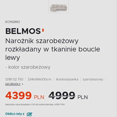
KONSIMO
BELMOS
Narożnik szarobeżowy
rozkładany w tkaninie boucle
lewy
- kolor szarobeżowy
12181.02.750
234x164x100cm
tkanina/pianka
szarobeżowy
SZCZEGÓŁY
4399
4999
PLN
PLN
Najnizsza cena produktu z 30 dni przed obniżką:
4399
PLN
Oblicz raty z