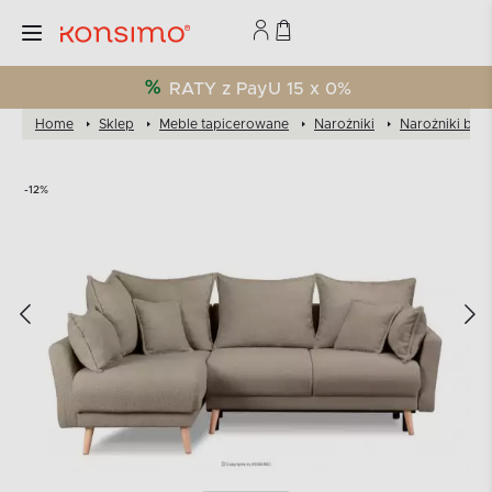
RATY z PayU 15 x 0%
Home
Sklep
Meble tapicerowane
Narożniki
Narożniki bou
-12%