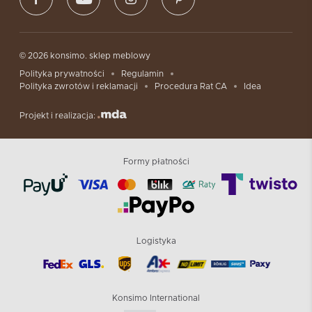
© 2026 konsimo. sklep meblowy
Polityka prywatności
Regulamin
Polityka zwrotów i reklamacji
Procedura Rat CA
Idea
Projekt i realizacja:
Formy płatności
Logistyka
Konsimo International