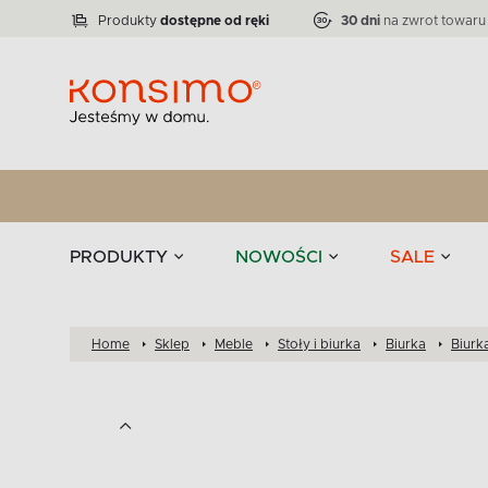
Lampy
Kolekcja narożników RATLO -39 %
VICTO
ELEGANT
Zastawy stołowe 
Liczba produktów:
Liczba produktów:
71
864
Produkty
dostępne od ręki
30 dni
na zwrot towaru
stołowe
Tekstylia
PRODUKTY
NOWOŚCI
SALE
Home
Sklep
Meble
Stoły i biurka
Biurka
Biurk