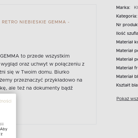
Marka:
K
Kategoria:
 RETRO NIEBIESKIE GEMMA -
Nr produk
Ilość szufl
Materiał k
Materiał p
ji GEMMA to przede wszystkim
Materiał 
 wygląd oraz uchwyt w połączeniu z
Materiał fr
ni się w Twoim domu. Biurko
Materiał bl
ożemy przeznaczyć przykładowo na
Kształt bla
tkę, ale też na dokumenty bądź
Pokaż wszy
tności
 i
 Aby
rz