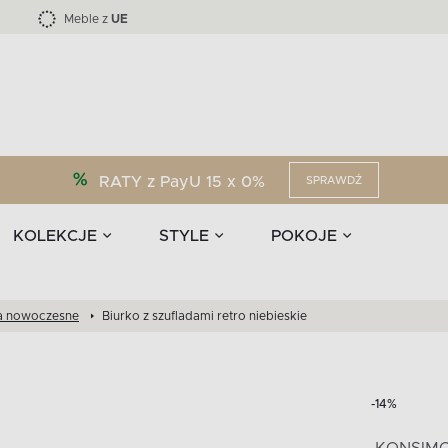
Kolekcja mebli LOFTY -45 %
i akcesoria
EPIRI
TEENS
Krzesła do jadalni
Zasłony
F
Liczba produktów:
Liczba produktów:
40
173
Meble z
UE
RATY z PayU 15 x 0%
SPRAWDŹ
KOLEKCJE
STYLE
POKOJE
a nowoczesne
Biurko z szufladami retro niebieskie
-14%