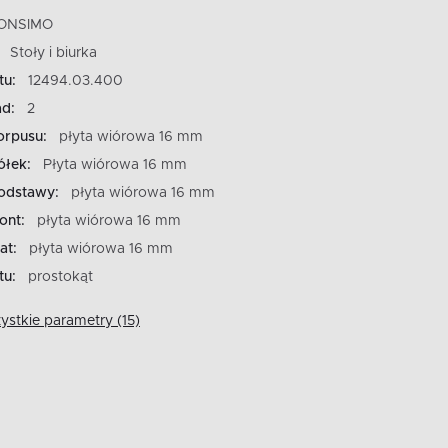
ONSIMO
Stoły i biurka
tu:
12494.03.400
ad:
2
orpusu:
płyta wiórowa 16 mm
ółek:
Płyta wiórowa 16 mm
podstawy:
płyta wiórowa 16 mm
ont:
płyta wiórowa 16 mm
at:
płyta wiórowa 16 mm
tu:
prostokąt
stkie parametry (15)