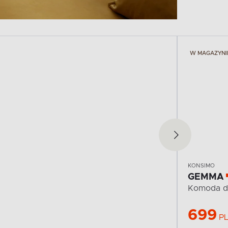
W MAGAZYNI
KONSIMO
GEMMA
Komoda do
699
P