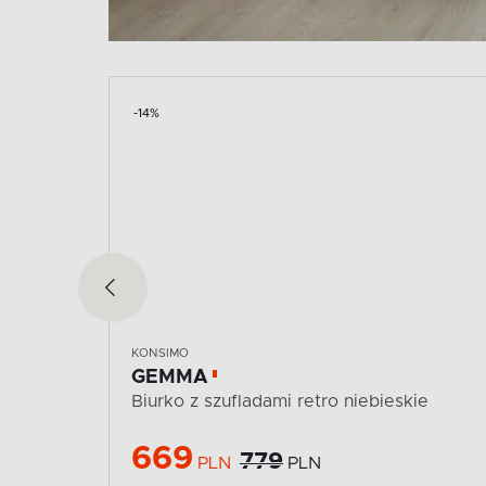
-14%
KONSIMO
GEMMA
Biurko z szufladami retro niebieskie
669
779
PLN
PLN