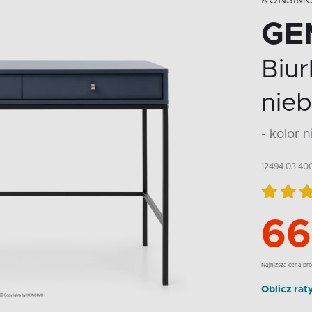
KONSIM
GE
Biur
nieb
- kolor n
12494.03.40
66
Najnizsza cena pro
Oblicz rat