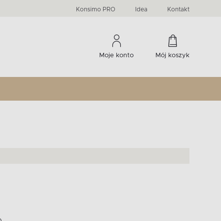
PRIMA
KIDS
Komody, szafki RTV, witryny...
-33 %
irany
Liczba produktów:
Liczba produktów:
274
60
Konsimo PRO
Idea
Kontakt
Moje konto
Mój koszyk