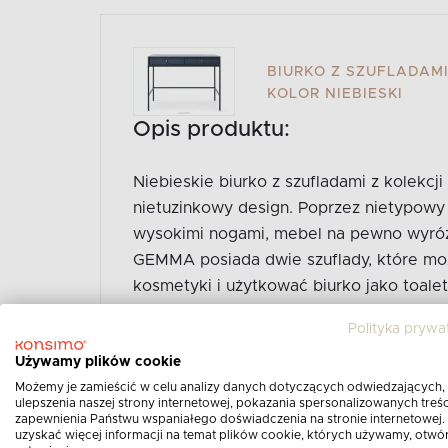
BIURKO Z SZUFLADAMI
KOLOR NIEBIESKI
Opis produktu:
Niebieskie biurko z szufladami z kolekc
nietuzinkowy design. Poprzez nietypowy
wysokimi nogami, mebel na pewno wyróż
GEMMA posiada dwie szuflady, które m
kosmetyki i użytkować biurko jako toale
przybory papiernicze.
Polityka prywa
Zobacz cały opis produktu
Używamy plików cookie
Możemy je zamieścić w celu analizy danych dotyczących odwiedzających,
ulepszenia naszej strony internetowej, pokazania spersonalizowanych treści
zapewnienia Państwu wspaniałego doświadczenia na stronie internetowej.
uzyskać więcej informacji na temat plików cookie, których używamy, otwó