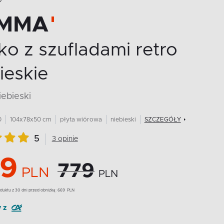
O
MMA
ko z szufladami retro
ieskie
iebieski
0
104x78x50 cm
płyta wiórowa
niebieski
SZCZEGÓŁY
5
3 opinie
9
779
PLN
PLN
duktu z 30 dni przed obniżką:
669
PLN
y z