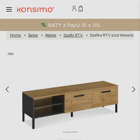
RATY z PayU 15 x 0%
Home
Sklep
Meble
Szafki RTV
Szafka RTV pod telewizor n
-15%