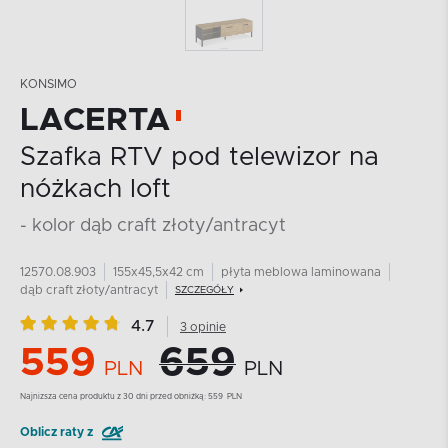
KONSIMO
LACERTA
Szafka RTV pod telewizor na
nóżkach loft
- kolor dąb craft złoty/antracyt
12570.08.903
155x45,5x42 cm
płyta meblowa laminowana
dąb craft złoty/antracyt
SZCZEGÓŁY
4.7
3 opinie
559
659
PLN
PLN
Najnizsza cena produktu z 30 dni przed obniżką:
559
PLN
Oblicz raty z