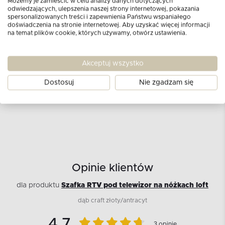
Możemy je zamieścić w celu analizy danych dotyczących
odwiedzających, ulepszenia naszej strony internetowej, pokazania
spersonalizowanych treści i zapewnienia Państwu wspaniałego
doświadczenia na stronie internetowej. Aby uzyskać więcej informacji
na temat plików cookie, których używamy, otwórz ustawienia.
Jaka szafka pod wiszący telewizor?
Akceptuj wszystko
Podpowiadamy na co zwrócić uwagę
Dostosuj
Nie zgadzam się
CZYTAJ WIĘCEJ
Opinie klientów
dla produktu
Szafka RTV pod telewizor na nóżkach loft
dąb craft złoty/antracyt
4.7
3 opinie