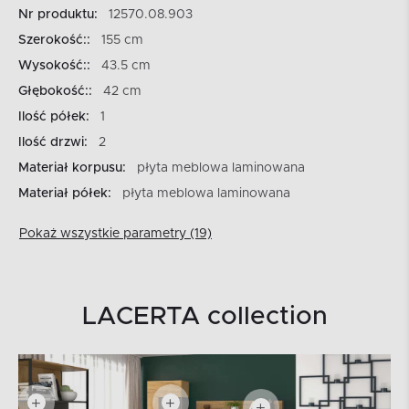
Nr produktu:
12570.08.903
Szerokość::
155 cm
Wysokość::
43.5 cm
Głębokość::
42 cm
Ilość półek:
1
Ilość drzwi:
2
Materiał korpusu:
płyta meblowa laminowana
Materiał półek:
płyta meblowa laminowana
Pokaż wszystkie parametry (19)
LACERTA collection