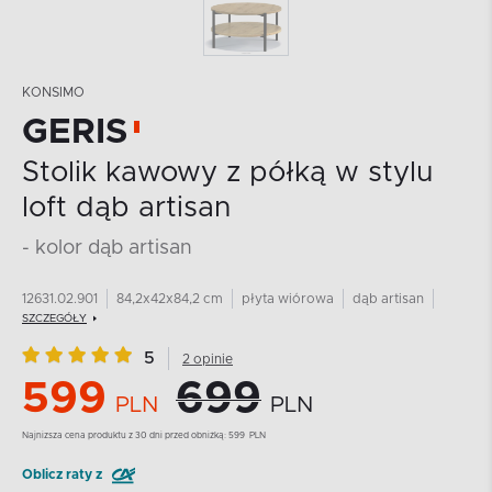
KONSIMO
GERIS
Stolik kawowy z półką w stylu
loft dąb artisan
- kolor dąb artisan
12631.02.901
84,2x42x84,2 cm
płyta wiórowa
dąb artisan
SZCZEGÓŁY
5
2 opinie
599
699
PLN
PLN
Najnizsza cena produktu z 30 dni przed obniżką:
599
PLN
Oblicz raty z