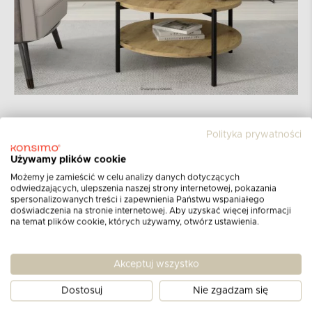
Polityka prywatności
Kolekcja GERIS
Używamy plików cookie
Kolekcja GERIS to stoliki kawowe, które
Możemy je zamieścić w celu analizy danych dotyczących
odwiedzających, ulepszenia naszej strony internetowej, pokazania
odnajdą się we wnętrzach loftowych i
spersonalizowanych treści i zapewnienia Państwu wspaniałego
nowoczesnych. Stoliki z metalowymi nogami
doświadczenia na stronie internetowej. Aby uzyskać więcej informacji
na temat plików cookie, których używamy, otwórz ustawienia.
doskonale dopełniają estetykę takiego
wnętrza, tworząc spójny, surowy klimat.
Wykonane są z wysokiej jakości materiałów. W
Akceptuj wszystko
kolekcji znajdują się stoliki w różnych
Dostosuj
Nie zgadzam się
wybarwieniach blatu oraz rozmiarach, a także z
dodatkową półką i bez. Dzięki szerokiemu