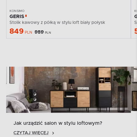
KONSIMO
K
GERIS
Stolik kawowy z półką w stylu loft biały połysk
S
849
989
PLN
PLN
Jak urządzić salon w stylu loftowym?
CZYTAJ WIĘCEJ