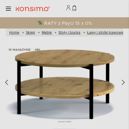
RATY z PayU 15 x 0%
Home
Sklep
Meble
Stoły i biurka
Ławy i stoliki kawowe
W MAGAZYNIE
-14%