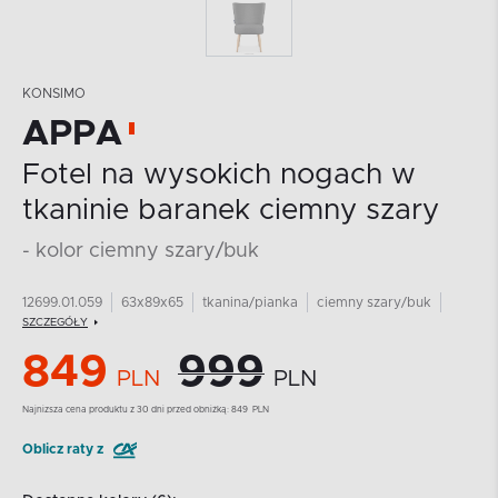
KONSIMO
APPA
Fotel na wysokich nogach w
tkaninie baranek ciemny szary
- kolor ciemny szary/buk
12699.01.059
63x89x65
tkanina/pianka
ciemny szary/buk
SZCZEGÓŁY
849
999
PLN
PLN
Najnizsza cena produktu z 30 dni przed obniżką:
849
PLN
Oblicz raty z