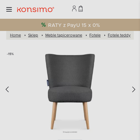
RATY z PayU 15 x 0%
Home
Sklep
Meble tapicerowane
Fotele
Fotele teddy
F
-15%