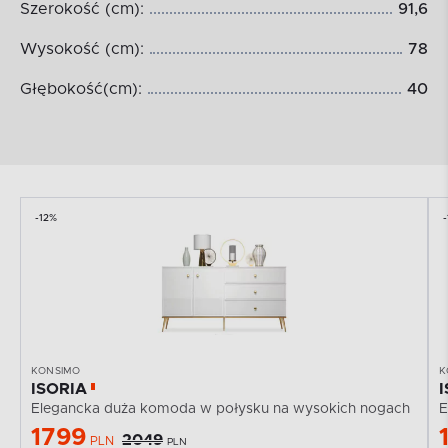
Szerokość (cm):
91,6
Wysokość (cm):
78
Głębokość(cm):
40
-12%
KONSIMO
K
ISORIA
Elegancka duża komoda w połysku na wysokich nogach
E
1799
2049
PLN
PLN