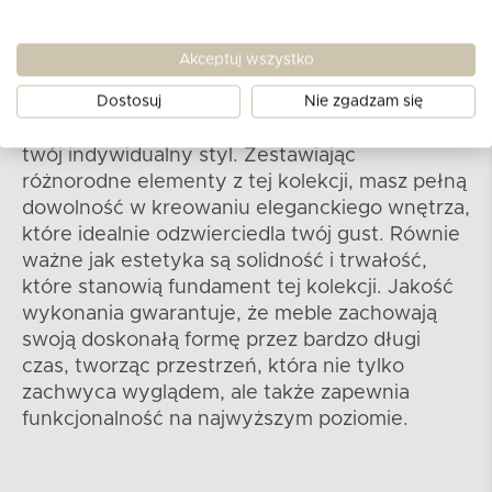
Kolekcja DROMA
Akceptuj wszystko
Kolekcja DROMA to okazja do stworzenia
Dostosuj
Nie zgadzam się
przestrzeni, która nie tylko zaspokaja
codzienne potrzeby, ale także odzwierciedla
twój indywidualny styl. Zestawiając
różnorodne elementy z tej kolekcji, masz pełną
dowolność w kreowaniu eleganckiego wnętrza,
które idealnie odzwierciedla twój gust. Równie
ważne jak estetyka są solidność i trwałość,
które stanowią fundament tej kolekcji. Jakość
wykonania gwarantuje, że meble zachowają
swoją doskonałą formę przez bardzo długi
czas, tworząc przestrzeń, która nie tylko
zachwyca wyglądem, ale także zapewnia
funkcjonalność na najwyższym poziomie.