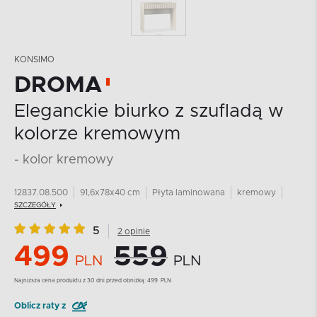
KONSIMO
DROMA
Eleganckie biurko z szufladą w
kolorze kremowym
- kolor kremowy
12837.08.500
91,6x78x40 cm
Płyta laminowana
kremowy
SZCZEGÓŁY
5
2 opinie
499
559
PLN
PLN
Najnizsza cena produktu z 30 dni przed obniżką:
499
PLN
Oblicz raty z