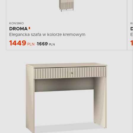
KONSIMO
K
DROMA
Elegancka szafa w kolorze kremowym
E
1449
1669
PLN
PLN